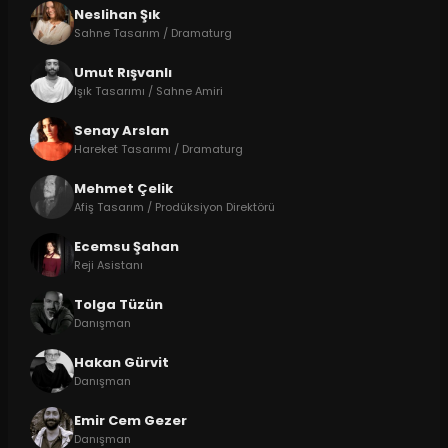
Neslihan Şık
Sahne Tasarım / Dramaturg
Umut Rışvanlı
Işık Tasarımı / Sahne Amiri
Senay Arslan
Hareket Tasarımı / Dramaturg
Mehmet Çelik
Afiş Tasarım / Prodüksiyon Direktörü
Ecemsu Şahan
Reji Asistanı
Tolga Tüzün
Danışman
Hakan Gürvit
Danışman
Emir Cem Gezer
Danışman