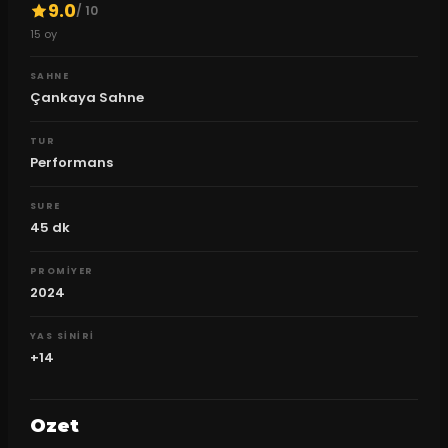
9.0
/ 10
15
oy
SAHNE
Çankaya Sahne
TUR
Performans
SURE
45
dk
PROMIYER
2024
YAS SINIRI
+14
Ozet