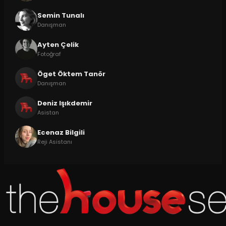
Semin Tunalı
Danışman
Ayten Çelik
Fotoğraf
Öget Öktem Tanör
Danışman
Deniz Işıkdemir
Asistan
Ecenaz Bilgili
Reji Asistanı