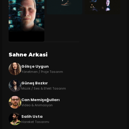
Sahne Arkasi
Gökçe Uygun
Yönetmen / Proje Tasarım
Güneş Bozkır
Müzik / Ses & Efekt Tasarım
Can Memişoğulları
Video & Animasyon
Salih Usta
Hareket Tasarımı