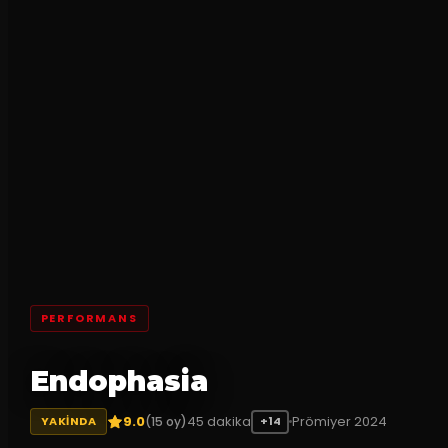
PERFORMANS
Endophasia
9.0
45
dakika
Prömiyer
2024
(
15
oy)
YAKINDA
+14