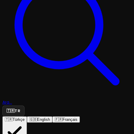
Ara...
🇹🇷
TR
🇹🇷
Türkçe
🇬🇧
English
🇫🇷
Français