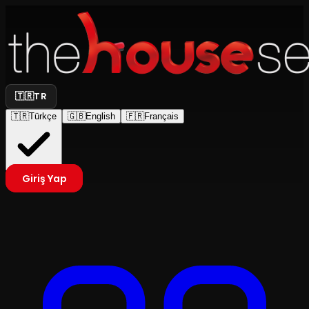
🇹🇷
TR
🇹🇷
Türkçe
🇬🇧
English
🇫🇷
Français
Giriş Yap