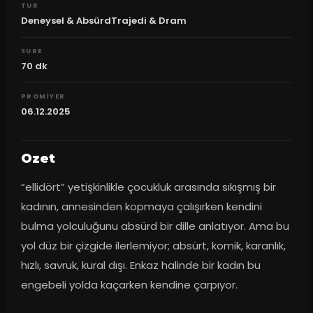
TUR
Deneysel & AbsürdTrajedi & Dram
SURE
70
dk
PROMIYER
06.12.2025
Ozet
“ellidört” yetişkinlikle çocukluk arasında sıkışmış bir 
kadının, annesinden kopmaya çalışırken kendini 
bulma yolculuğunu absürd bir dille anlatıyor. Ama bu 
yol düz bir çizgide ilerlemiyor; absürt, komik, karanlık, 
hızlı, savruk, kural dışı. Enkaz halinde bir kadın bu 
engebeli yolda kaçarken kendine çarpıyor.