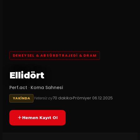
DENEYSEL & ABSÜRDTRAJEDI & DRAM
Ellidört
Perf.act
·
Koma Sahnesi
70
dakika
Prömiyer
06.12.2025
Yetersiz oy
YAKINDA
Hemen Kayıt Ol