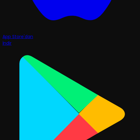
App Store'dan
İndir