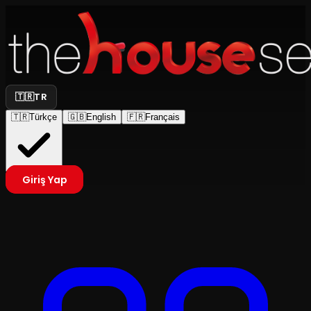
🇹🇷
TR
🇹🇷
Türkçe
🇬🇧
English
🇫🇷
Français
Giriş Yap