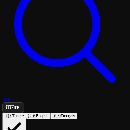
Ara...
🇹🇷
TR
🇹🇷
Türkçe
🇬🇧
English
🇫🇷
Français