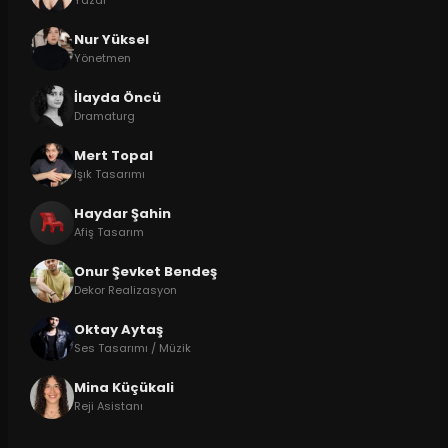
Yazar
Nur Yüksel
Yönetmen
İlayda Öncü
Dramaturg
Mert Topal
Işık Tasarımı
Haydar Şahin
Afiş Tasarım
Onur Şevket Bendeş
Dekor Realizasyon
Oktay Aytaş
Ses Tasarımı / Müzik
Mina Küçükali
Reji Asistanı