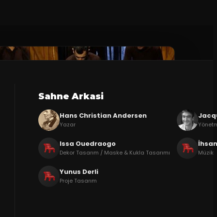
Sahne Arkasi
Hans Christian Andersen
Jacq
Yazar
Yönet
Issa Ouedraogo
İhsan
Dekor Tasarım / Maske & Kukla Tasarımı
Müzik
Yunus Derli
Proje Tasarım