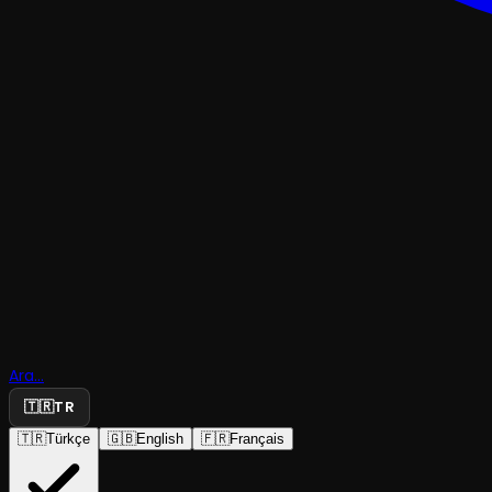
KUKLA
Elbise Var
Yok , İnsa
Ara...
Elbise Yok
🇹🇷
TR
🇹🇷
Türkçe
🇬🇧
English
🇫🇷
Français
Antalya Büyükşehir Belediye Tiyatrosu
·
Antalya Bü