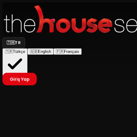
🇹🇷
TR
🇹🇷
Türkçe
🇬🇧
English
🇫🇷
Français
Giriş Yap