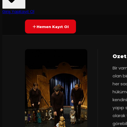
45
dakika
Prömiyer
12.11.2017
Yetersiz oy
YAKINDA
+5
Giriş Yap
Kayıt Ol
Hemen Kayıt Ol
Ozet
Bir var
olan bi
her saa
hükümda
kendin
yapıp s
olarak 
görebil