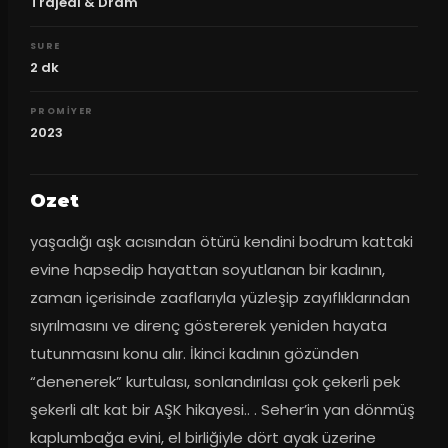
Trajedi & Dram
SURE
2
dk
PROMIYER
2023
Ozet
yaşadığı aşk acısından ötürü kendini bodrum kattaki 
evine hapsedip hayattan soyutlanan bir kadının, 
zaman içerisinde zaaflarıyla yüzleşip zayıflıklarından 
sıyrılmasını ve direnç göstererek yeniden hayata 
tutunmasını konu alır. İkinci kadının gözünden 
“denenerek” kurtulası, sonlandırılası çok çekerli pek 
şekerli alt kat bir AŞK hikayesi.. . Seher’in yan dönmüş 
kaplumbağa evini, el birliğiyle dört ayak üzerine 