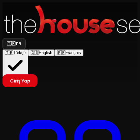
🇹🇷
TR
🇹🇷
Türkçe
🇬🇧
English
🇫🇷
Français
Giriş Yap