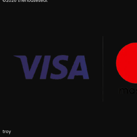
©2026 thehouseseat
troy