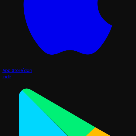
App Store'dan
İndir