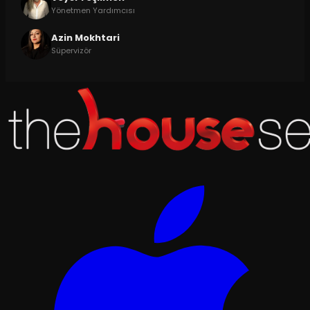
Yönetmen Yardımcısı
Azin Mokhtari
Süpervizör