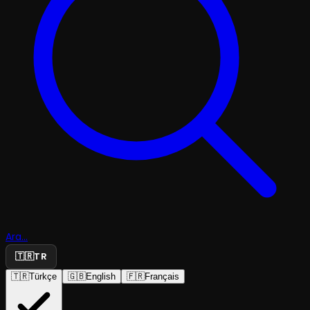
Ara...
🇹🇷
TR
🇹🇷
Türkçe
🇬🇧
English
🇫🇷
Français