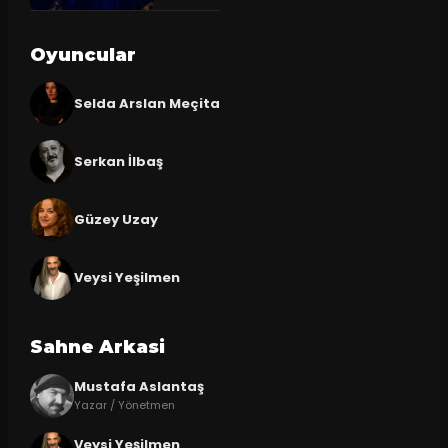
Oyuncular
Selda Arslan Meçita
Serkan İlbaş
Güzey Uzay
Veysi Yeşilmen
Sahne Arkasi
Mustafa Aslantaş
Yazar / Yönetmen
Veysi Yeşilmen