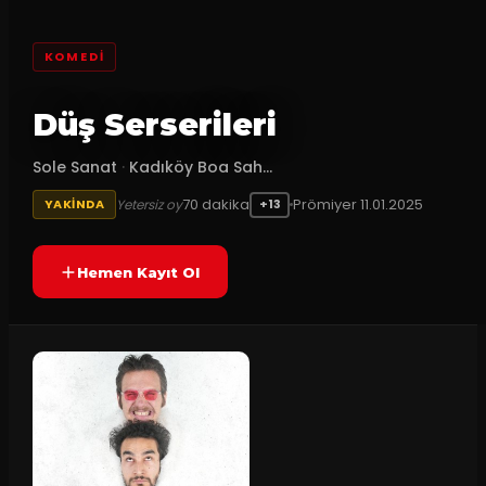
KOMEDI
Düş Serserileri
Sole Sanat
·
Kadıköy Boa Sah...
70
dakika
Prömiyer
11.01.2025
Yetersiz oy
YAKINDA
+13
Hemen Kayıt Ol