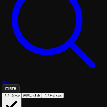
Ara...
🇹🇷
TR
🇹🇷
Türkçe
🇬🇧
English
🇫🇷
Français