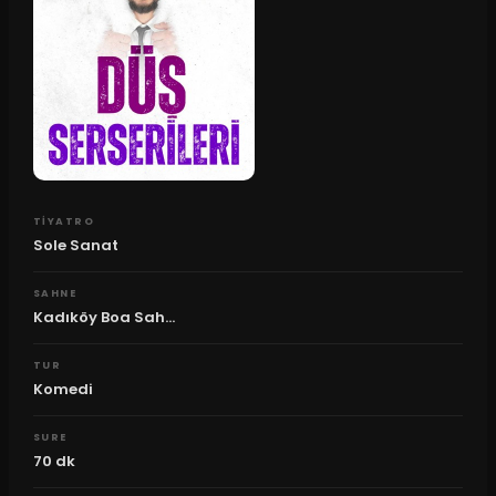
TIYATRO
Sole Sanat
SAHNE
Kadıköy Boa Sah...
TUR
Komedi
SURE
70
dk