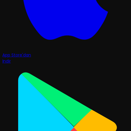
App Store'dan
İndir