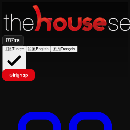
🇹🇷
TR
🇹🇷
Türkçe
🇬🇧
English
🇫🇷
Français
Giriş Yap