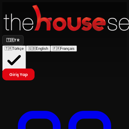
🇹🇷
TR
🇹🇷
Türkçe
🇬🇧
English
🇫🇷
Français
Giriş Yap