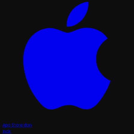
App Store'dan
İndir