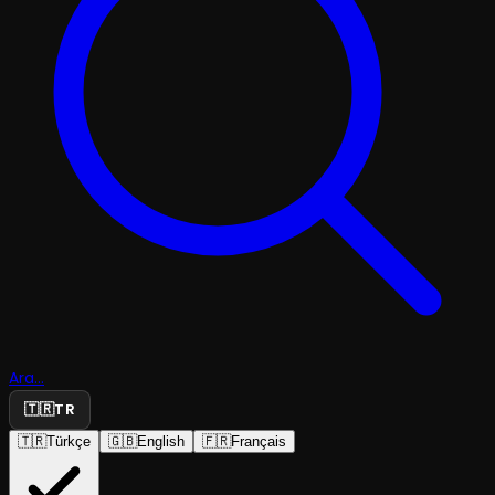
Ara...
🇹🇷
TR
🇹🇷
Türkçe
🇬🇧
English
🇫🇷
Français