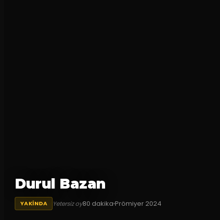
Durul Bazan
80
dakika
Prömiyer
2024
Yetersiz oy
YAKINDA