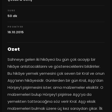
SURE
50
dk
PROMIYER
16.10.2015
Ozet
Sahneye gelen iki hikâyeci bu gün çok acayip bir 
hikâye anlatacaklarını ve göstereceklerini bildirirler. 
Bu hikâye yemek yemesini çok seven bir Kral ve onun 
Aşçı’sının hikâyesidir. Günlerden bir gün Kral, Aşçı’dan 
Hörşey’i pişirmesini ister; ama malzemeler eksiktir. O 
malzemeleri bulup Hörşey’i pişirirse Aşçı’ya da 
yemekten tattıracağına söz verir Kral. Aşçı eksik 
malzemeleri bulmak üzere üç kez saraydan çıkar. İlk 