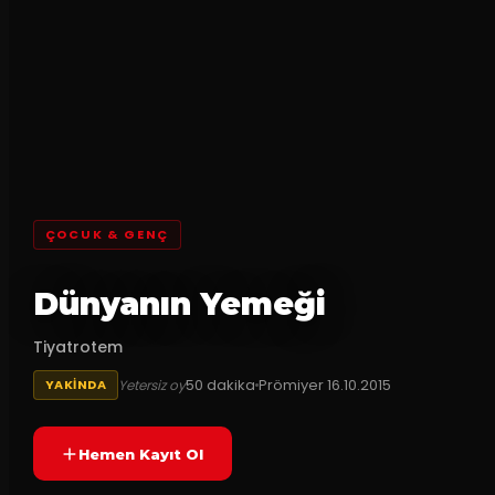
ÇOCUK & GENÇ
Dünyanın Yemeği
Tiyatrotem
50
dakika
Prömiyer
16.10.2015
Yetersiz oy
YAKINDA
Hemen Kayıt Ol