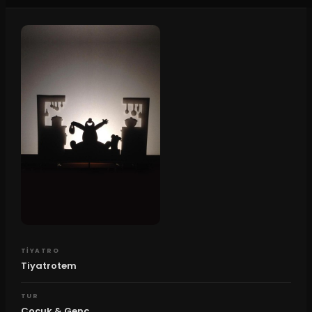
TIYATRO
Tiyatrotem
TUR
Çocuk & Genç