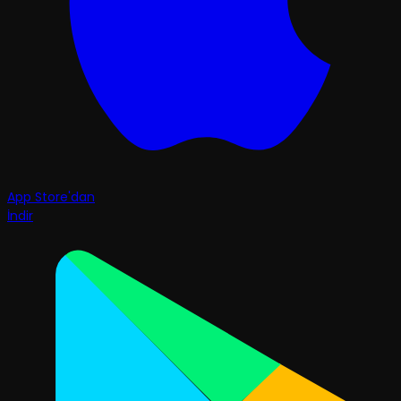
App Store'dan
İndir