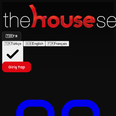
🇹🇷
TR
🇹🇷
Türkçe
🇬🇧
English
🇫🇷
Français
Giriş Yap