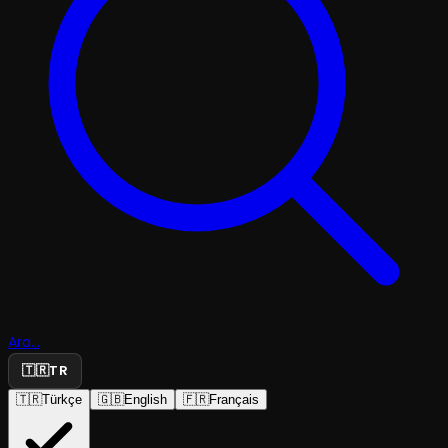
Ara...
🇹🇷
TR
🇹🇷
Türkçe
🇬🇧
English
🇫🇷
Français