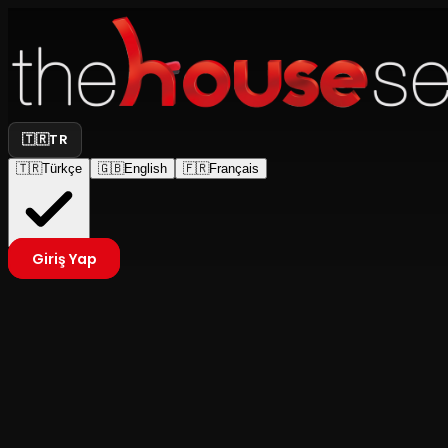
🇹🇷
TR
🇹🇷
Türkçe
🇬🇧
English
🇫🇷
Français
Giriş Yap