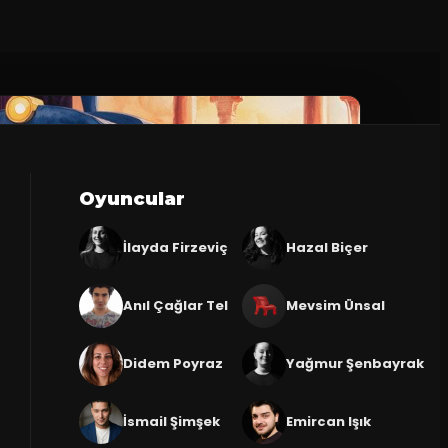
Oyuncular
İlayda Firzeviç
Hazal Biçer
Anıl Çağlar Tel
Mevsim Ünsal
Didem Poyraz
Yağmur Şenbayrak
İsmail Şimşek
Emircan Işık