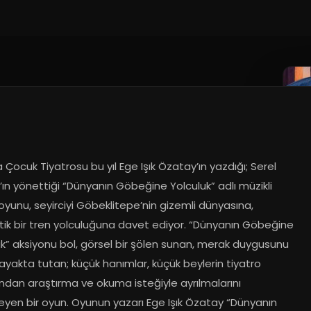
5
 Çocuk Tiyatrosu bu yıl Ege Işık Özatay’ın yazdığı; Serel 
ın yönettiği “Dünyanın Göbeğine Yolculuk” adlı müzikli 
yunu, seyirciyi Göbeklitepe’nin gizemli dünyasına, 
tik bir tren yolculuğuna davet ediyor. “Dünyanın Göbeğine 
k” aksiyonu bol, görsel bir şölen sunan, merak duygusunu 
 ayakta tutan; küçük hanımlar, küçük beylerin tiyatro 
ndan araştırma ve okuma isteğiyle ayrılmalarını 
eyen bir oyun. Oyunun yazarı Ege Işık Özatay “Dünyanın 