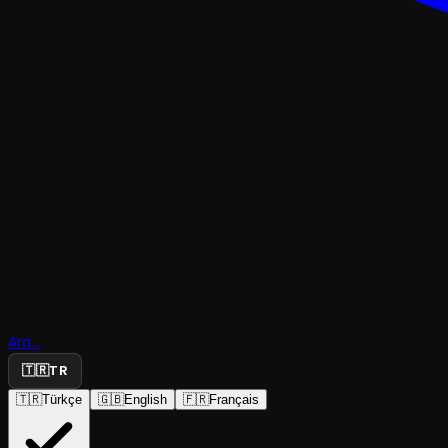
ÇOCUK & GENÇ
Dünyanın
Göbeğine
Ara...
Yolculuk
🇹🇷
TR
🇹🇷
Türkçe
🇬🇧
English
🇫🇷
Français
Inspera Çocuk Tiyatrosu