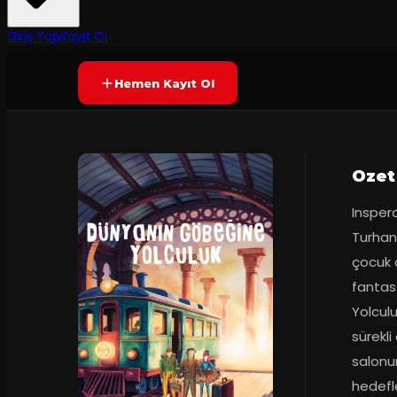
50
dakika
Prömiyer
26.10.202
Yetersiz oy
YAKINDA
+6
Giriş Yap
Kayıt Ol
Hemen Kayıt Ol
Ozet
Inspera
Turhan’
çocuk o
fantas
Yolculu
sürekli
salonu
hedefl