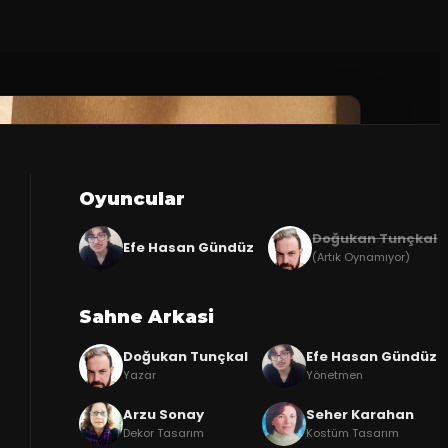
Oyuncular
Doğukan Tunçkal
Efe Hasan Gündüz
(Artık Oynamıyor)
Sahne Arkasi
Doğukan Tunçkal
Efe Hasan Gündüz
Yazar
Yönetmen
Arzu Sonay
Seher Karahan
Dekor Tasarım
Kostüm Tasarım