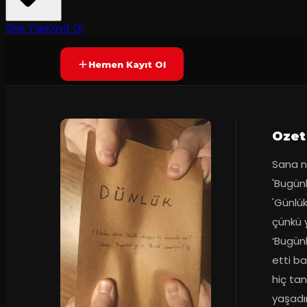
60
dakika
Prömiyer
2022
Yetersiz oy
YAKINDA
Giriş Yap
Kayıt Ol
Hemen Kayıt Ol
Ozet
Sana n
'Bugünl
'Günlük
çünkü y
‘Bugünl
etti ba
hiç ta
yaşadım