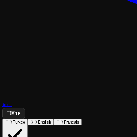
TRAJEDI & DRAM
Ara...
Dünlük
🇹🇷
TR
🇹🇷
Türkçe
🇬🇧
English
🇫🇷
Français
Birnam Tiyatro
·
Tatavla Sahne