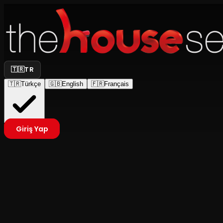
🇹🇷
TR
🇹🇷
Türkçe
🇬🇧
English
🇫🇷
Français
Giriş Yap