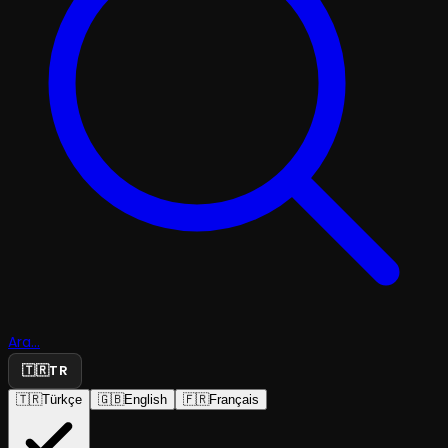
Ara...
🇹🇷
TR
🇹🇷
Türkçe
🇬🇧
English
🇫🇷
Français