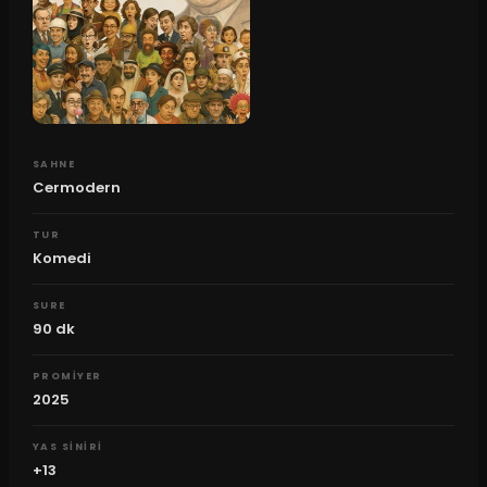
SAHNE
Cermodern
TUR
Komedi
SURE
90
dk
PROMIYER
2025
YAS SINIRI
+13