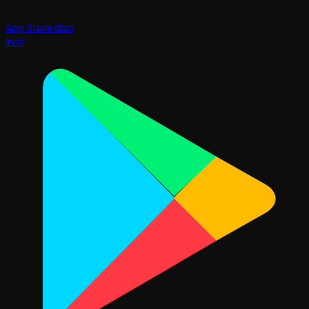
App Store'dan
İndir