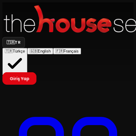
🇹🇷
TR
🇹🇷
Türkçe
🇬🇧
English
🇫🇷
Français
Giriş Yap