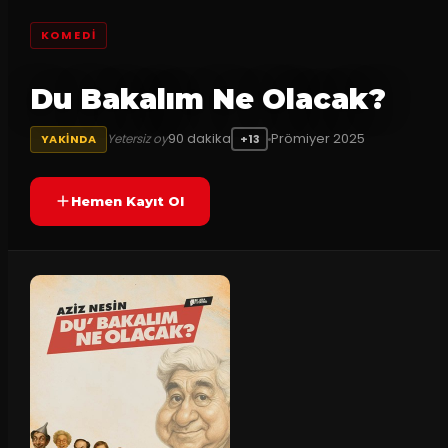
KOMEDI
Du Bakalım Ne Olacak?
90
dakika
Prömiyer
2025
Yetersiz oy
YAKINDA
+13
Hemen Kayıt Ol