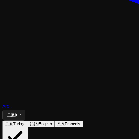
TRAJEDI & DRAM
Dr. Jekyll İ
Ara...
Bay Hyde
🇹🇷
TR
🇹🇷
Türkçe
🇬🇧
English
🇫🇷
Français
Ankara Devlet Tiyatrosu
·
Akün Sahnesi