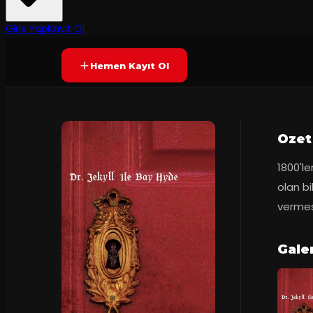
8.0
100
dakika
Prömiyer
15.
(
192
oy)
SONA ERDI
+13
Giriş Yap
Kayıt Ol
Hemen Kayıt Ol
Ozet
1800'le
olan bi
vermesi
Galer