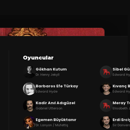
Oyuncular
Gökhan Kutum
Sibel G
Dr. Henry Jekyll
Edward H
Barbaros Efe Türkay
Kıvanç B
Edward Hyde
Edward H
Kadir Anıl Adıgüzel
Meray T
Gabriel Utterson
Elisabeth 
Egemen Büyüktanır
Erdi Erc
Dr. Lanyon / Müfettiş
Sir Danver