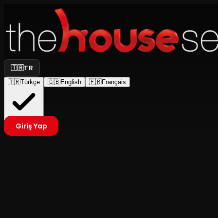
🇹🇷
TR
🇹🇷
Türkçe
🇬🇧
English
🇫🇷
Français
Giriş Yap