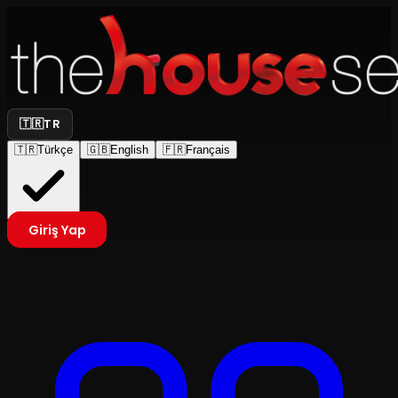
🇹🇷
TR
🇹🇷
Türkçe
🇬🇧
English
🇫🇷
Français
Giriş Yap