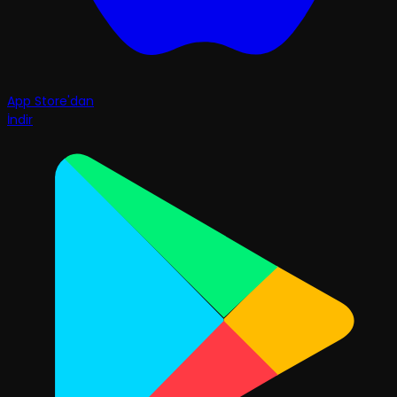
App Store'dan
İndir