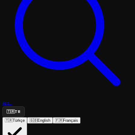
Ara...
🇹🇷
TR
🇹🇷
Türkçe
🇬🇧
English
🇫🇷
Français