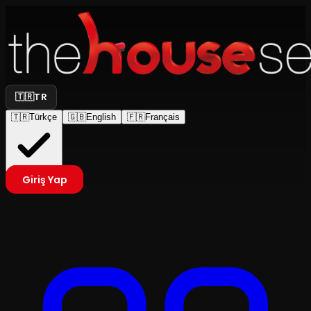
🇹🇷
TR
🇹🇷
Türkçe
🇬🇧
English
🇫🇷
Français
Giriş Yap