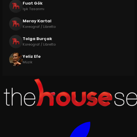
Fuat Gök
Işık Tasarımı
Meray Kartal
Koreograf / Libretto
Tolga Burçak
Koreograf / Libretto
Yeliz Efe
Müzik