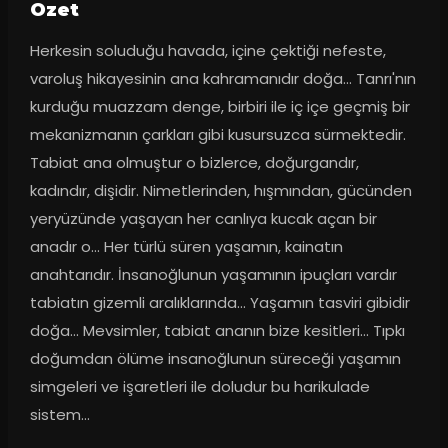
Ozet
Herkesin soluduğu havada, içine çektiği nefeste, 
varoluş hikayesinin ana kahramanıdır doğa… Tanrı'nın 
kurduğu muazzam denge, birbiri ile iç içe geçmiş bir 
mekanizmanın çarkları gibi kusursuzca sürmektedir. 
Tabiat ana olmuştur o bizlerce, doğurgandır, 
kadındır, dişidir. Nimetlerinden, hışmından, gücünden 
yeryüzünde yaşayan her canlıya kucak açan bir 
anadır o... Her türlü süren yaşamın, kainatın 
anahtarıdır. İnsanoğlunun yaşamının ipuçları vardır 
tabiatın gizemli aralıklarında... Yaşamın tasviri gibidir 
doğa... Mevsimler, tabiat ananın bize kesitleri... Tıpkı 
doğumdan ölüme insanoğlunun süreceği yaşamın 
simgeleri ve işaretleri ile doludur bu harikulade 
sistem...