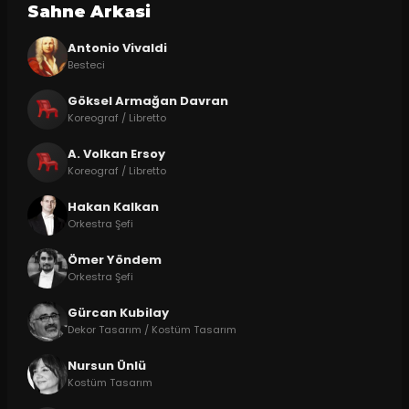
Sahne Arkasi
Antonio Vivaldi
Besteci
Göksel Armağan Davran
Koreograf / Libretto
A. Volkan Ersoy
Koreograf / Libretto
Hakan Kalkan
Orkestra Şefi
Ömer Yöndem
Orkestra Şefi
Gürcan Kubilay
Dekor Tasarım / Kostüm Tasarım
Nursun Ünlü
Kostüm Tasarım