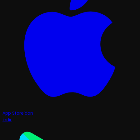
App Store'dan
İndir