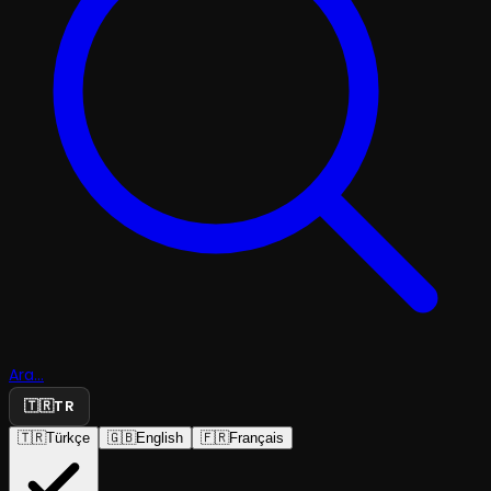
Ara...
🇹🇷
TR
🇹🇷
Türkçe
🇬🇧
English
🇫🇷
Français