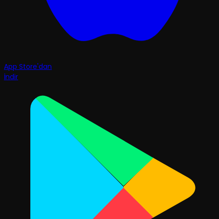
App Store'dan
İndir