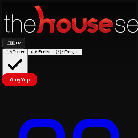
🇹🇷
TR
🇹🇷
Türkçe
🇬🇧
English
🇫🇷
Français
Giriş Yap