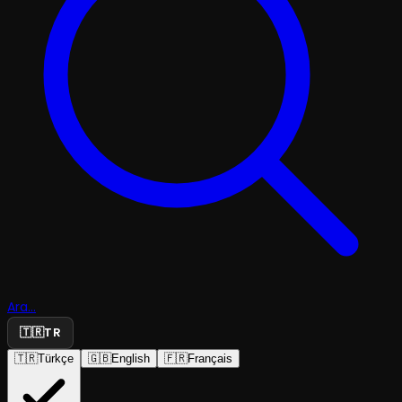
Ara...
🇹🇷
TR
🇹🇷
Türkçe
🇬🇧
English
🇫🇷
Français