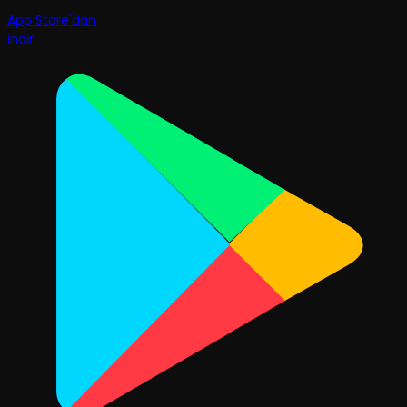
App Store'dan
İndir