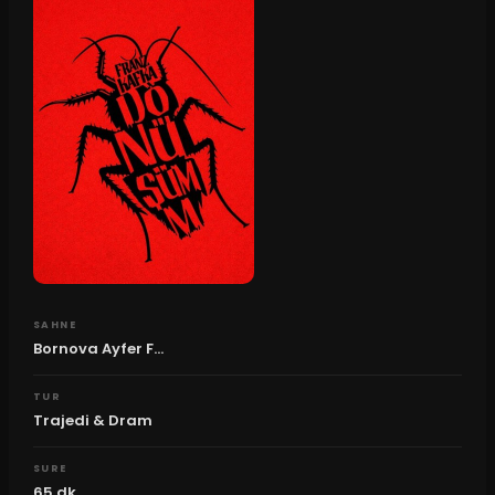
SAHNE
Bornova Ayfer F...
TUR
Trajedi & Dram
SURE
65
dk