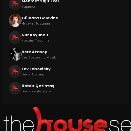
Mehmet Yiğit Eker
Yapımcı
Gülnara Golovina
Hareket Tasarımı
Nur Koyuncu
Kostüm Tasarım
Berk Atasoy
Ses Tasarımı / Müzik
Lev Lebovicky
Dekor Tasarım
Babür Çetintaş
Dekor Realizasyon