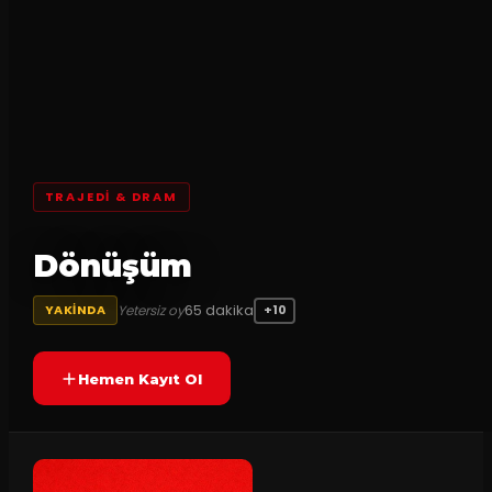
TRAJEDI & DRAM
Dönüşüm
65
dakika
Yetersiz oy
YAKINDA
+10
Hemen Kayıt Ol