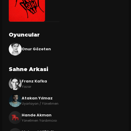
Oyuncular
Onur Gözeten
Sahne Arkasi
Franz Kafka
Yazar
Atakan Yılmaz
Uyarlayan / Yönetmen
Hande Akman
Yönetmen Yardımcısı