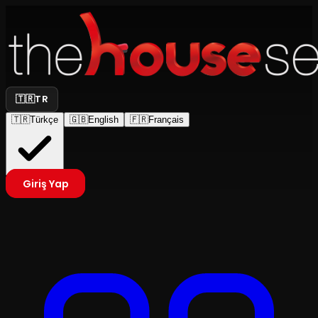
🇹🇷
TR
🇹🇷
Türkçe
🇬🇧
English
🇫🇷
Français
Giriş Yap