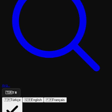
Ara...
🇹🇷
TR
🇹🇷
Türkçe
🇬🇧
English
🇫🇷
Français