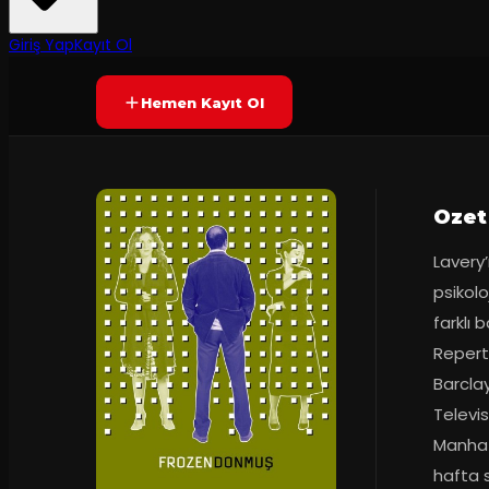
Prömiyer
22.09.2005
Yetersiz oy
SONA ERDI
Giriş Yap
Kayıt Ol
Hemen Kayıt Ol
Ozet
Lavery’
psikolo
farklı 
Repert
Barcla
Televis
Manhat
hafta 