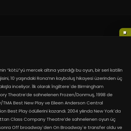
nin “kötü”yü mercek altına yatırdığı bu oyun, bir seri katilin 
jisini, 10 yaşındaki Rona’nın kayboluş hikayesi üzerinden üç 
bakışla inceliyor. İlk olarak İngiltere`de Birmingham 
ory Theatre’de sahnelenen Frozen/Donmuş, 1998 de 
y/TMA Best New Play ve Eileen Anderson Central 
ion Best Play ödüllerini kazandı. 2004 yılında New York`da 
tan Class Company Theatre’de sahnelenen oyun üç 
sonra Off broadway`den On Broadway`e transfer oldu ve 