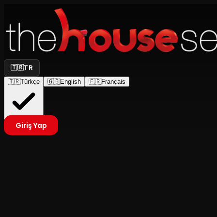
🇹🇷
TR
🇹🇷
Türkçe
🇬🇧
English
🇫🇷
Français
Giriş Yap