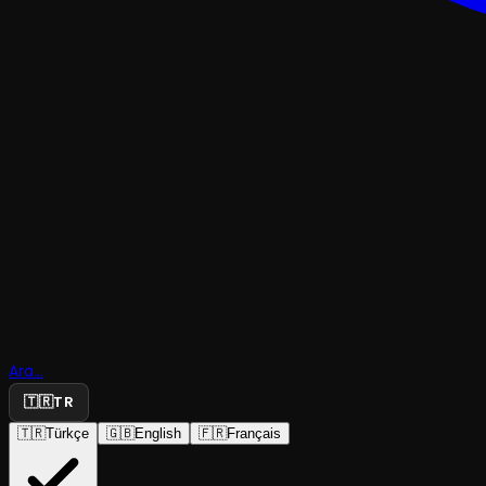
TRAJEDI & DRAM
Donmuş /
Ara...
Frozen
🇹🇷
TR
🇹🇷
Türkçe
🇬🇧
English
🇫🇷
Français
DOT