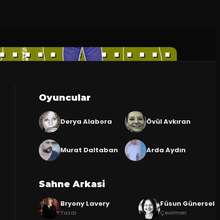
Oyuncular
Derya Alabora
Övül Avkıran
Murat Daltaban
Arda Aydın
Sahne Arkasi
Bryony Lavery
Füsun Günersel
Yazar
Çevirmen