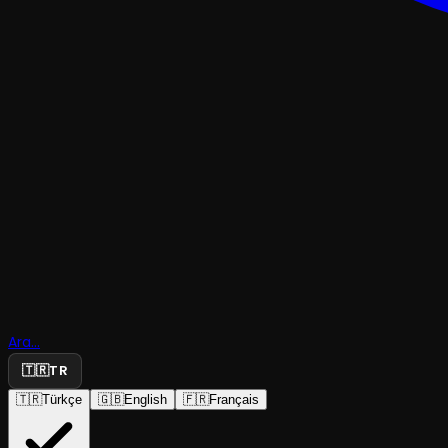
GÖSTERI
Ara...
Dönence
🇹🇷
TR
🇹🇷
Türkçe
🇬🇧
English
🇫🇷
Français
Küçük Salon
·
Küçük Salon