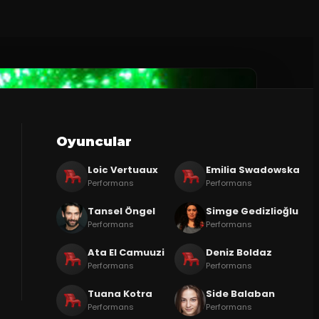
Oyuncular
Loic Vertuaux
Emilia Swadowska
Performans
Performans
Tansel Öngel
Simge Gedizlioğlu
Performans
Performans
Ata El Camuuzi
Deniz Boldaz
Performans
Performans
Tuana Kotra
Side Balaban
Performans
Performans