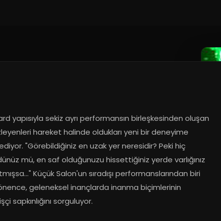
d yapısıyla sekiz ayrı performansın birleşkesinden oluşan 
zleyenleri hareket halinde oldukları yeni bir deneyime 
diyor. "Görebildiğiniz en uzak yer neresidir? Peki hiç 
nüz mü, en saf olduğunuzu hissettiğiniz yerde varlığınız 
tmışsa..." Küçük Salon'un sıradışı performanslarından biri 
önence, geleneksel inançlarda inanma biçimlerinin 
şçi sapkınlığını sorguluyor.