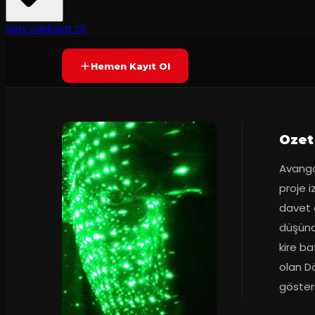
45
dakika
Yetersiz oy
YAKINDA
Giriş Yap
Kayıt Ol
Hemen Kayıt Ol
Ozet
Avangar
proje i
davet e
düşündü
kire ba
olan D
gösteri