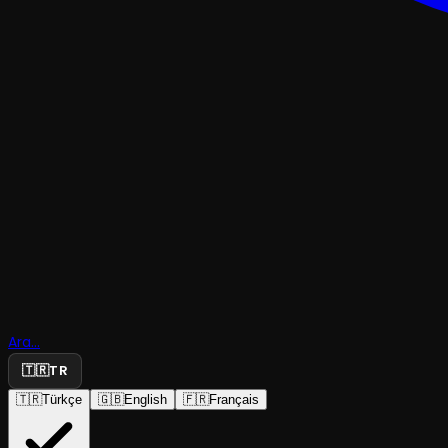
OPERABALETİYATRO
Don Quixo
Ara...
🇹🇷
TR
Melange
🇹🇷
Türkçe
🇬🇧
English
🇫🇷
Français