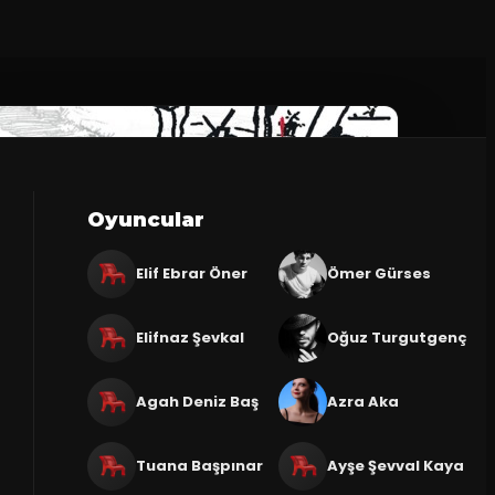
Oyuncular
Elif Ebrar Öner
Ömer Gürses
Elifnaz Şevkal
Oğuz Turgutgenç
Agah Deniz Baş
Azra Aka
Tuana Başpınar
Ayşe Şevval Kaya