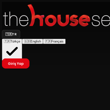
🇹🇷
TR
🇹🇷
Türkçe
🇬🇧
English
🇫🇷
Français
Giriş Yap