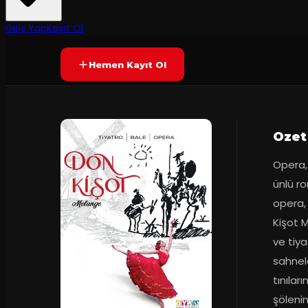
Prömiyer
2025
Yetersiz oy
YAKINDA
Giriş Yap
Kayıt Ol
Hemen Kayıt Ol
Ozet
Opera, 
ünlü ro
opera, 
Kişot M
ve tiya
sahnele
tınılar
şölenin