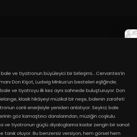
bale ve tiyatronun büyüleyici bir birleşimi… Cervantes’in 
manı Don Kişot, Ludwig Minkus’un besteleri eşliğinde; 
bale ve tiyatroyu ilk kez aynı sahnede buluşturuyor. Don 
elange, klasik hikâyeyi müzikal bir neşe, balenin zarafeti 
tronun canlı enerjisiyle yeniden anlatıyor. Seyirci; bale 
rinin göz kamaştırıcı danslarından, müziğin coşkulu 
ına ve tiyatronun güçlü diyaloglarına kadar zengin bir sanat 
e tanık oluyor. Bu benzersiz versiyon, hem görsel hem 