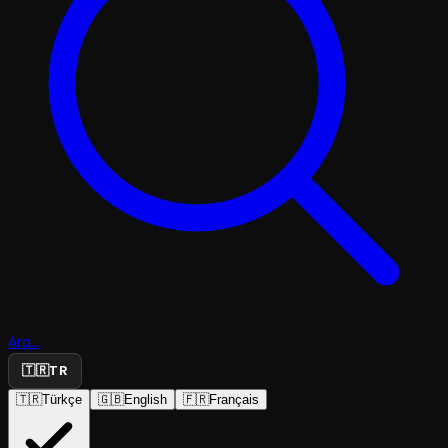
Ara...
🇹🇷
TR
🇹🇷
Türkçe
🇬🇧
English
🇫🇷
Français