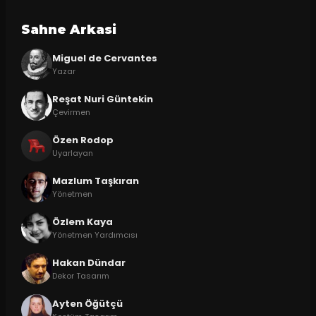
Sahne Arkasi
Miguel de Cervantes
Yazar
Reşat Nuri Güntekin
Çevirmen
Özen Rodop
Uyarlayan
Mazlum Taşkıran
Yönetmen
Özlem Kaya
Yönetmen Yardımcısı
Hakan Dündar
Dekor Tasarım
Ayten Öğütçü