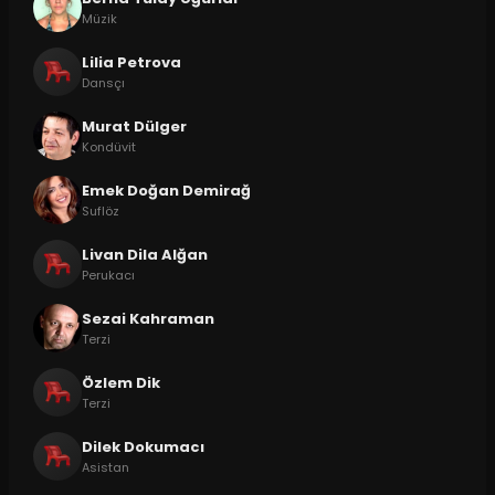
Müzik
Lilia Petrova
Dansçı
Murat Dülger
Kondüvit
Emek Doğan Demirağ
Suflöz
Livan Dila Alğan
Perukacı
Sezai Kahraman
Terzi
Özlem Dik
Terzi
Dilek Dokumacı
Asistan