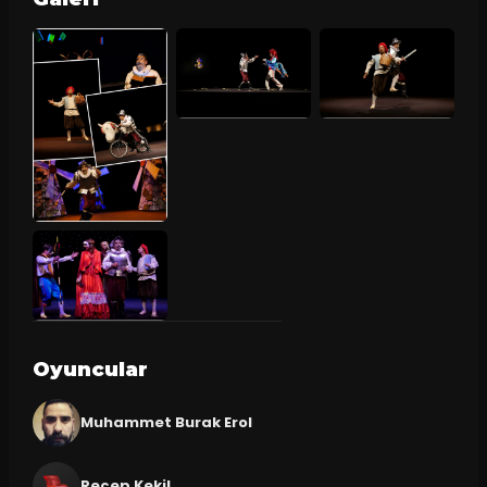
Oyuncular
Muhammet Burak Erol
Recep Kekil