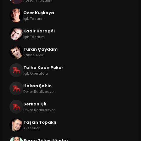
Kostüm Tasarım
Özer Kuşkaya
Işık Tasarımı
Kadir Karagöl
Işık Tasarımı
Turan Çaydam
Sahne Amiri
Talha Kaan Peker
Işık Operatörü
Hakan Şahin
Dekor Realizasyon
Serkan Çil
Dekor Realizasyon
Taşkın Topaklı
Aksesuar
Berna Tülay Uğurlar