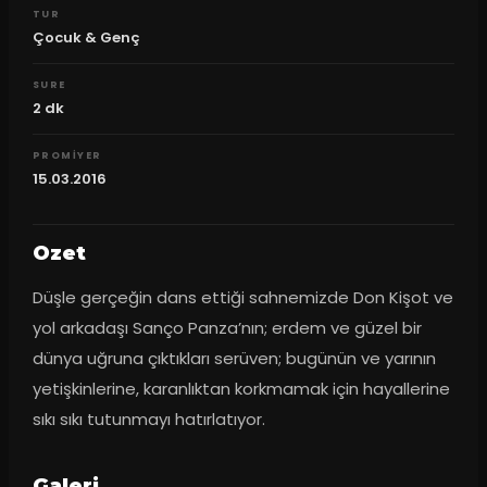
TUR
Çocuk & Genç
SURE
2
dk
PROMIYER
15.03.2016
Ozet
Düşle gerçeğin dans ettiği sahnemizde Don Kişot ve 
yol arkadaşı Sanço Panza’nın; erdem ve güzel bir 
dünya uğruna çıktıkları serüven; bugünün ve yarının 
yetişkinlerine, karanlıktan korkmamak için hayallerine 
sıkı sıkı tutunmayı hatırlatıyor.
Galeri