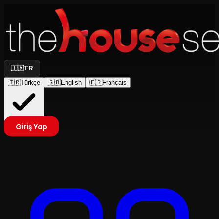
🇹🇷
TR
🇹🇷
Türkçe
🇬🇧
English
🇫🇷
Français
Giriş Yap