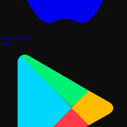
App Store'dan
İndir