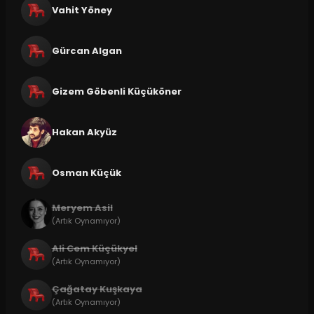
Vahit Yöney
Gürcan Algan
Gizem Göbenli Küçüköner
Hakan Akyüz
Osman Küçük
Meryem Asil
(Artık Oynamıyor)
Ali Cem Küçükyel
(Artık Oynamıyor)
Çağatay Kuşkaya
(Artık Oynamıyor)