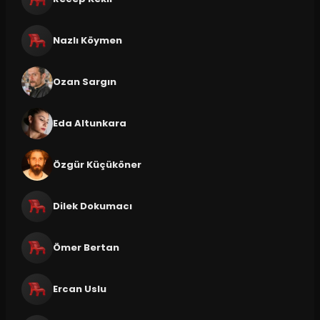
Nazlı Köymen
Ozan Sargın
Eda Altunkara
Özgür Küçüköner
Dilek Dokumacı
Ömer Bertan
Ercan Uslu