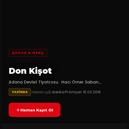
ÇOCUK & GENÇ
Don Kişot
Adana Devlet Tiyatrosu
·
Hacı Ömer Saban...
2
dakika
Prömiyer
15.03.2016
Yetersiz oy
YAKINDA
Hemen Kayıt Ol