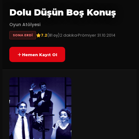
Dolu Düşün Boş Konuş
Oyun Atölyesi
7.2
2
dakika
Prömiyer
31.10.2014
(
81
oy)
SONA ERDI
Hemen Kayıt Ol