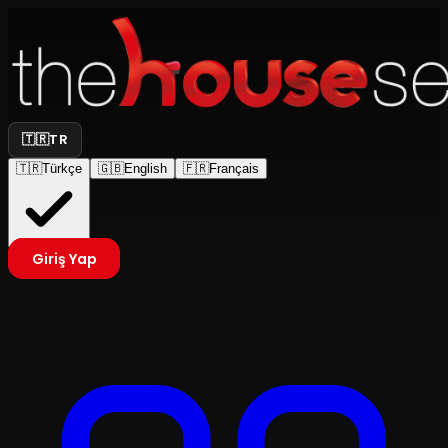
🇹🇷
TR
🇹🇷
Türkçe
🇬🇧
English
🇫🇷
Français
Giriş Yap