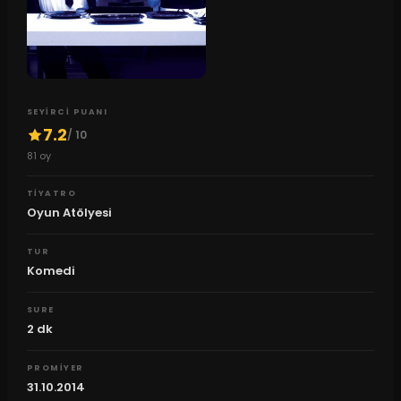
SEYIRCI PUANI
7.2
/ 10
81
oy
TIYATRO
Oyun Atölyesi
TUR
Komedi
SURE
2
dk
PROMIYER
31.10.2014