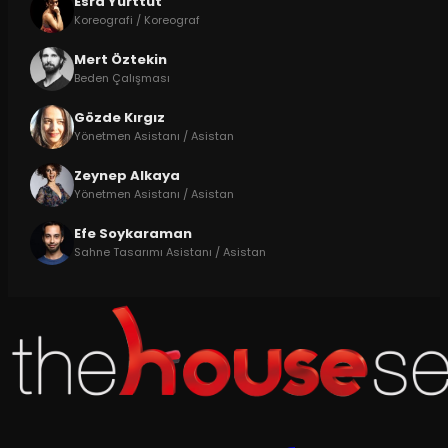
Esra Yurttut
Koreografi / Koreograf
Mert Öztekin
Beden Çalışması
Gözde Kırgız
Yönetmen Asistanı / Asistan
Zeynep Alkaya
Yönetmen Asistanı / Asistan
Efe Soykaraman
Sahne Tasarımı Asistanı / Asistan