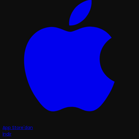
App Store'dan
İndir