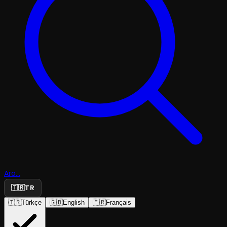
Ara...
🇹🇷
TR
🇹🇷
Türkçe
🇬🇧
English
🇫🇷
Français