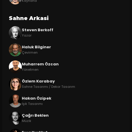
Kaynana
Sahne Arkasi
Steven Berkoff
Yazar
Haluk Bilginer
Çevirmen
Muharrem Özcan
Yönetmen
Özlem Karabay
Sahne Tasarımı / Dekor Tasarım
Hakan Özipek
Işık Tasarımı
Çağrı Beklen
Müzik