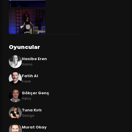
Oyuncular
Hasibe Eren
Donna
Fatih Al
Frank
Gökçer Genç
Henry
Tuna Kırlı
George
Murat Okay