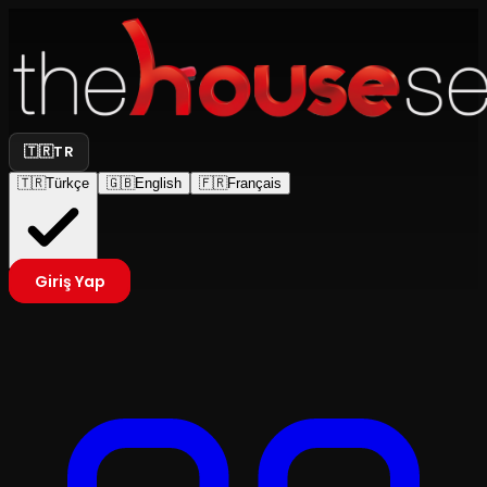
🇹🇷
TR
🇹🇷
Türkçe
🇬🇧
English
🇫🇷
Français
Giriş Yap