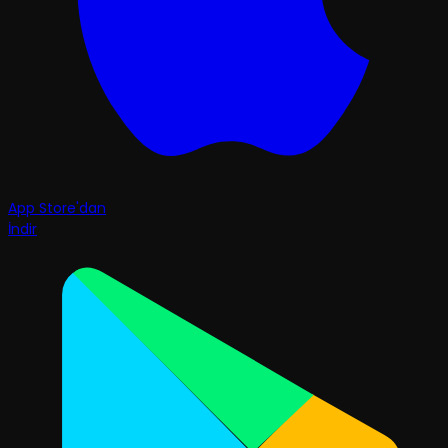
App Store'dan
İndir