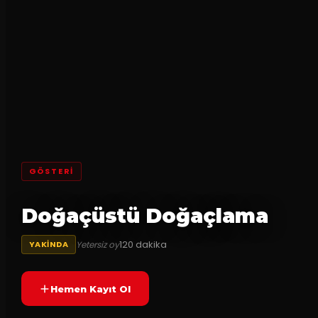
GÖSTERI
Doğaçüstü Doğaçlama
120
dakika
Yetersiz oy
YAKINDA
Hemen Kayıt Ol