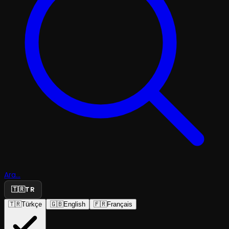
Ara...
🇹🇷
TR
🇹🇷
Türkçe
🇬🇧
English
🇫🇷
Français