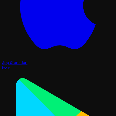
App Store'dan
İndir