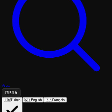
Ara...
🇹🇷
TR
🇹🇷
Türkçe
🇬🇧
English
🇫🇷
Français