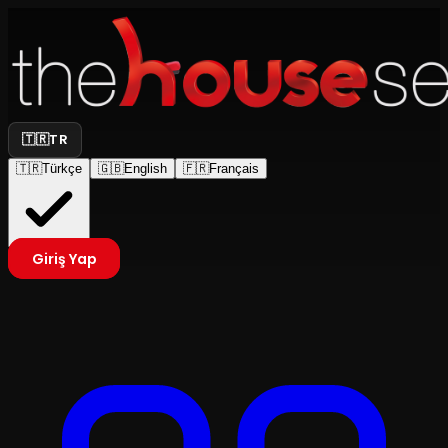
🇹🇷
TR
🇹🇷
Türkçe
🇬🇧
English
🇫🇷
Français
Giriş Yap