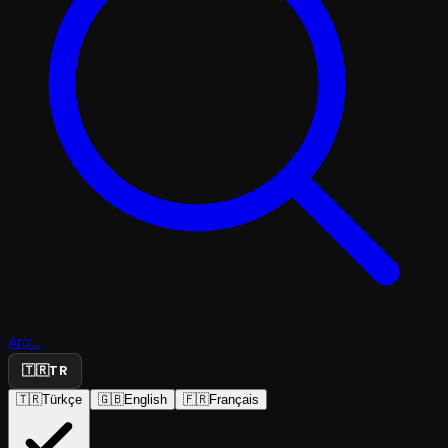
Ara...
🇹🇷
TR
🇹🇷
Türkçe
🇬🇧
English
🇫🇷
Français