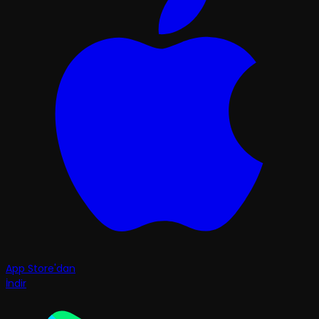
App Store'dan
İndir