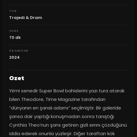
TUR
Trajedi & Dram
SURE
70
dk
PROMIYER
2024
Ozet
Yirmi senedir Super Bowl bahislerini yazı tura atarak 
bilen Theodore, Time Magazine tarafından 
“dünyanın en şanslı adamı” seçilmiştir. Bir galeride 
şansa dair yaptığı konuşmadan sonra tanıştığı 
Cynthia Theo’nun şans getiren gizli sırrını çözdüğünü 
iddia ederek onunla yüzleşir. Diğer taraftan kök 