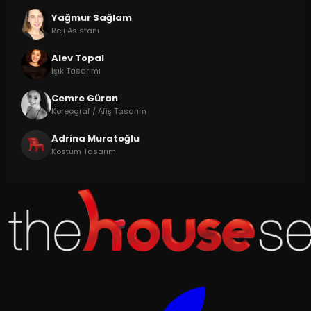
Yağmur Sağlam
Reji Asistanı
Alev Topal
Işık Tasarımı
Cemre Güran
Koreograf / Afiş Tasarım
Adrina Muratoğlu
Kostüm Tasarım