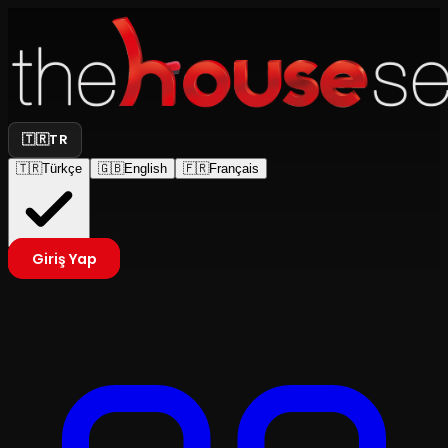
🇹🇷
TR
🇹🇷
Türkçe
🇬🇧
English
🇫🇷
Français
Giriş Yap