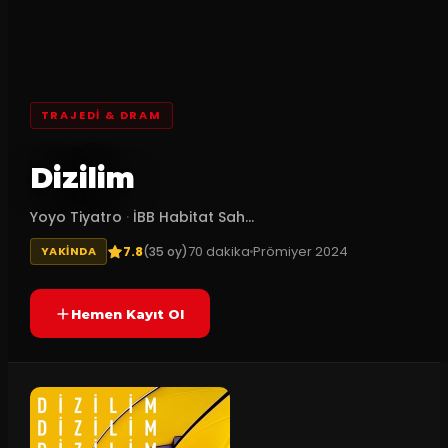
TRAJEDI & DRAM
Dizilim
Yoyo Tiyatro
·
İBB Habitat Sah...
7.8
70
dakika
Prömiyer
2024
(
35
oy)
YAKINDA
Hemen Kayıt Ol