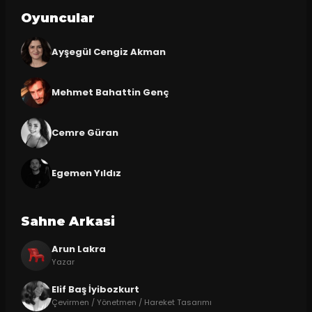
Oyuncular
Ayşegül Cengiz Akman
Mehmet Bahattin Genç
Cemre Güran
Egemen Yıldız
Sahne Arkasi
Arun Lakra
Yazar
Elif Baş İyibozkurt
Çevirmen / Yönetmen / Hareket Tasarımı