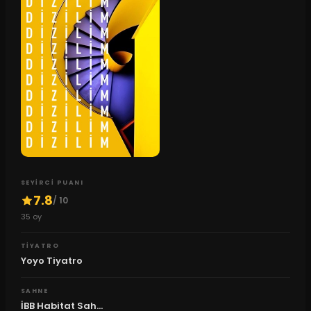
SEYIRCI PUANI
7.8
/ 10
35
oy
TIYATRO
Yoyo Tiyatro
SAHNE
İBB Habitat Sah...