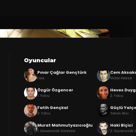
Oyuncular
Pınar Çağlar Gençtürk
Cem Aksak
Lisa
Victor Hesse
Özgür Özgencer
Heves Duyg
1. Yolcu
2. Yolcu
Fatih Gençkal
Güçlü Yalçı
3. Yolcu
Yemin Alıcı
Murat Mahmutyazıcıoğlu
Haki Biçici
1. Güvensizlik Görevlisi
2. Güvensizlik 