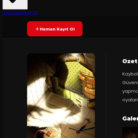
80
dakika
Prömiyer
05.12.2
Puanlama kapalı
SONA ERDI
Giriş Yap
Kayıt Ol
Hemen Kayıt Ol
Ozet
Kaybol
Güvensi
yapmak
oyalam
Galer