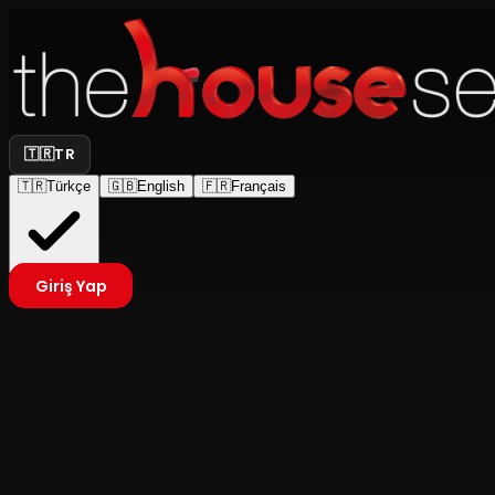
🇹🇷
TR
🇹🇷
Türkçe
🇬🇧
English
🇫🇷
Français
Giriş Yap