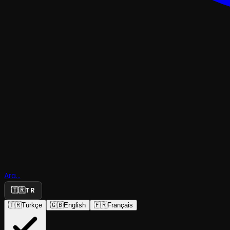
TRAJEDI & DRAMKOMEDI
Disosya
Harikalar
Ara...
Dünyası
🇹🇷
TR
🇹🇷
Türkçe
🇬🇧
English
🇫🇷
Français
İkincikat