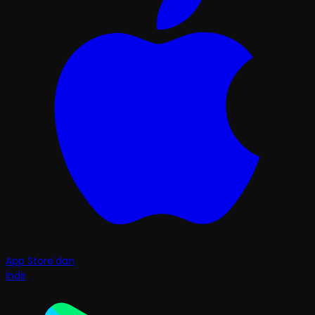
App Store'dan
İndir