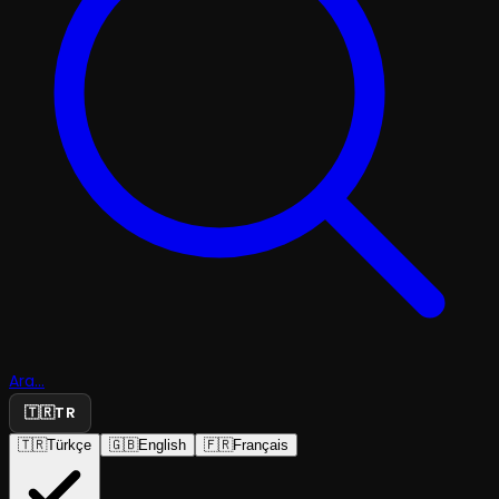
Ara...
🇹🇷
TR
🇹🇷
Türkçe
🇬🇧
English
🇫🇷
Français