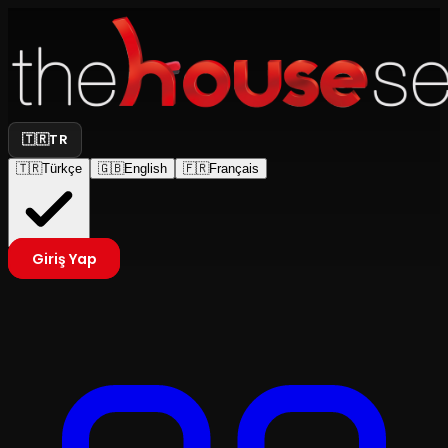
🇹🇷
TR
🇹🇷
Türkçe
🇬🇧
English
🇫🇷
Français
Giriş Yap