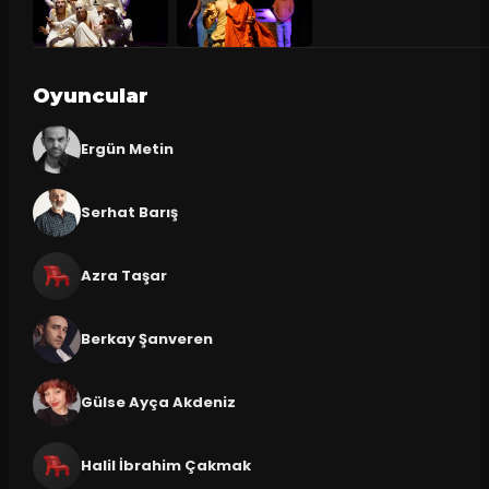
Oyuncular
Ergün Metin
Serhat Barış
Azra Taşar
Berkay Şanveren
Gülse Ayça Akdeniz
Halil İbrahim Çakmak