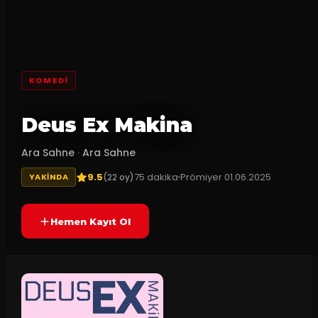
KOMEDI
Deus Ex Makina
Ara Sahne
·
Ara Sahne
9.5
75
dakika
Prömiyer
01.06.2025
(
22
oy)
YAKINDA
Hemen Kayıt Ol