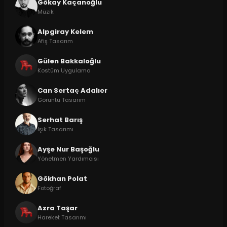
Gökay Kaçanoğlu
Müzik
Alpgiray Kelem
Afiş Tasarım
Gülen Bakkaloğlu
Kostüm Uygulama
Can Sertaç Adalıer
Görüntü Tasarım
Serhat Barış
Işık Tasarımı
Ayşe Nur Başoğlu
Yönetmen Yardımcısı
Gökhan Polat
Fotoğraf
Azra Taşar
Hareket Tasarımı