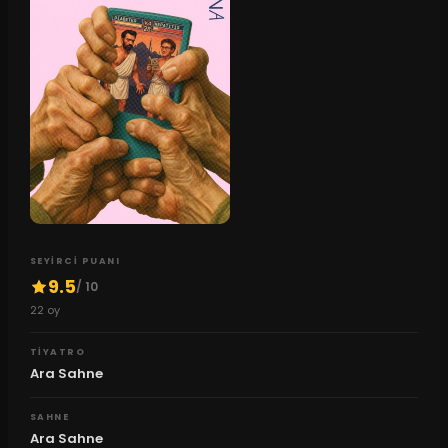
SEYIRCI PUANI
9.5
/ 10
22
oy
TIYATRO
Ara Sahne
SAHNE
Ara Sahne