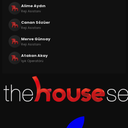
Alime Aydın
Reji Asistanı
Canan Sözüer
Reji Asistanı
Merve Günsay
Reji Asistanı
Atakan Akay
Işık Operatörü