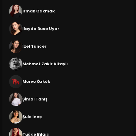
Irmak Çakmak
İlayda Buse Uyar
İzel Tuncer
Mehmet Zakir Altaylı
Merve Özkök
Şimal Tanış
Şule İneç
Tuğçe Bilgiç