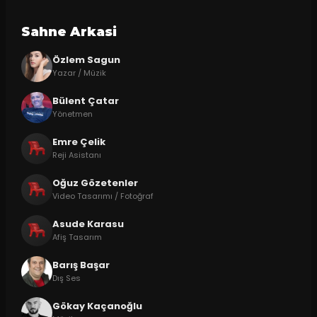
Sahne Arkasi
Özlem Sagun
Yazar / Müzik
Bülent Çatar
Yönetmen
Emre Çelik
Reji Asistanı
Oğuz Gözetenler
Video Tasarımı / Fotoğraf
Asude Karasu
Afiş Tasarım
Barış Başar
Dış Ses
Gökay Kaçanoğlu