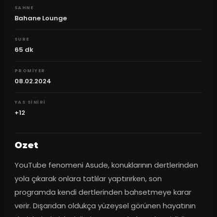
SAHNE
Bahane Lounge
SURE
65
dk
PROMIYER
08.02.2024
YAS SINIRI
+12
Ozet
YouTube fenomeni Asude, konuklarının dertlerinden 
yola çıkarak onlara tatlılar yaptırırken, son 
programda kendi dertlerinden bahsetmeye karar 
verir. Dışarıdan oldukça yüzeysel görünen hayatının 