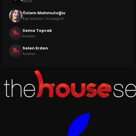
Müzik
Özlem Mahmutoğlu
Reji Asistanı / Koreograf
Sema Toprak
Asistan
Selen Erden
Asistan