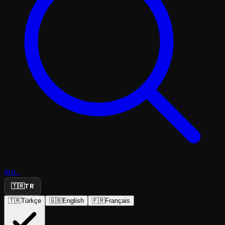
Ara...
🇹🇷
TR
🇹🇷
Türkçe
🇬🇧
English
🇫🇷
Français