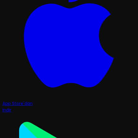
App Store'dan
İndir