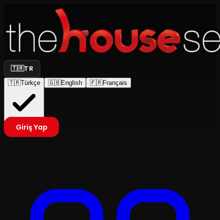
🇹🇷
TR
🇹🇷
Türkçe
🇬🇧
English
🇫🇷
Français
Giriş Yap