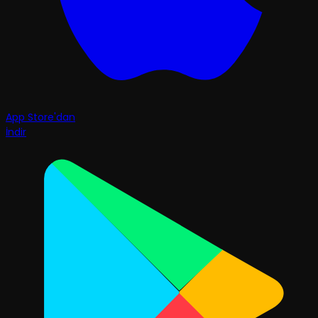
App Store'dan
İndir