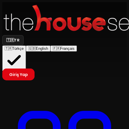
🇹🇷
TR
🇹🇷
Türkçe
🇬🇧
English
🇫🇷
Français
Giriş Yap