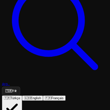
Ara...
🇹🇷
TR
🇹🇷
Türkçe
🇬🇧
English
🇫🇷
Français