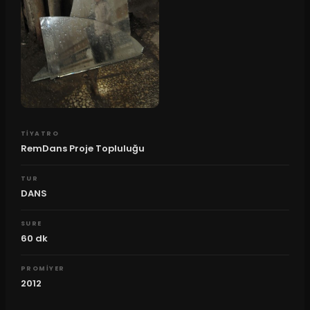
TIYATRO
RemDans Proje Topluluğu
TUR
DANS
SURE
60
dk
PROMIYER
2012