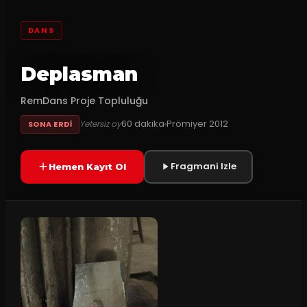
DANS
Deplasman
RemDans Proje Topluluğu
60
dakika
Prömiyer
2012
Yetersiz oy
SONA ERDI
Fragmani Izle
Hemen Kayıt Ol