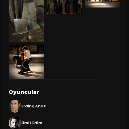
Oyuncular
Erdinç Anaz
Ümit Erlim