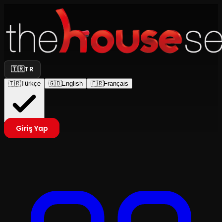
🇹🇷
TR
🇹🇷
Türkçe
🇬🇧
English
🇫🇷
Français
Giriş Yap