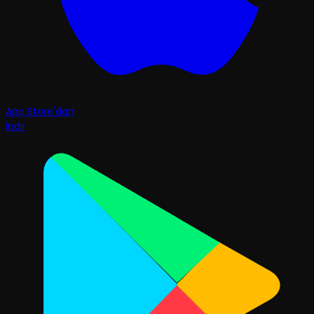
App Store'dan
İndir