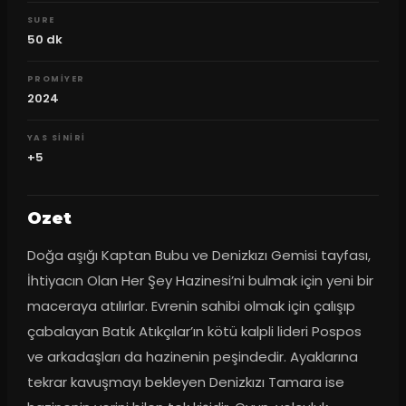
SURE
50
dk
PROMIYER
2024
YAS SINIRI
+5
Ozet
Doğa aşığı Kaptan Bubu ve Denizkızı Gemisi tayfası, 
İhtiyacın Olan Her Şey Hazinesi’ni bulmak için yeni bir 
maceraya atılırlar. Evrenin sahibi olmak için çalışıp 
çabalayan Batık Atıkçılar’ın kötü kalpli lideri Pospos 
ve arkadaşları da hazinenin peşindedir. Ayaklarına 
tekrar kavuşmayı bekleyen Denizkızı Tamara ise 