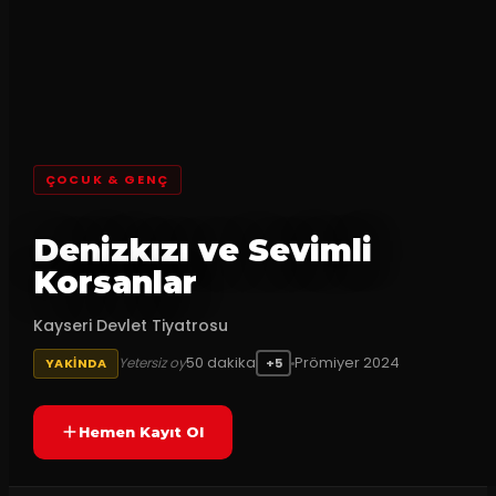
ÇOCUK & GENÇ
Denizkızı ve Sevimli
Korsanlar
Kayseri Devlet Tiyatrosu
50
dakika
Prömiyer
2024
Yetersiz oy
YAKINDA
+5
Hemen Kayıt Ol