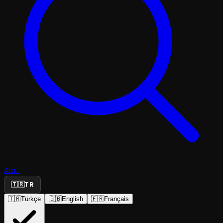
Ara...
🇹🇷
TR
🇹🇷
Türkçe
🇬🇧
English
🇫🇷
Français