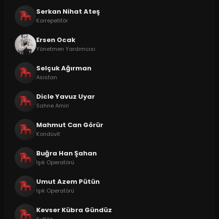
Serkan Nihat Ateş
Korrepetitör
Ersen Ocak
Yönetmen Yardımcısı
Selçuk Ağırman
Asistan
Dicle Yavuz Uyar
Sahne Amiri
Mahmut Can Görür
Kondüvit
Buğra Han Şahan
Işık Operatörü
Umut Azem Pütün
Işık Operatörü
Kevser Kübra Gündüz