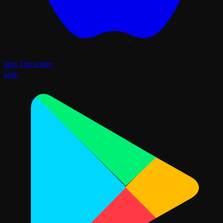
App Store'dan
İndir