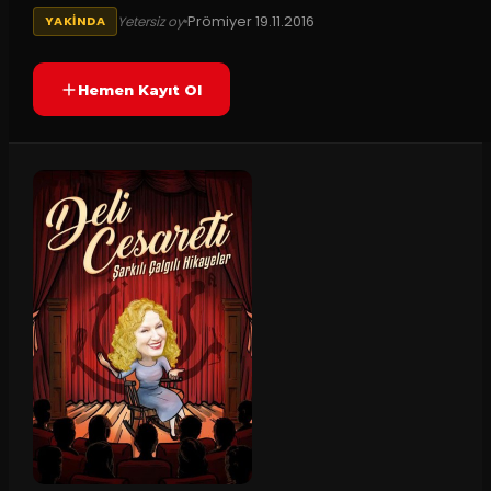
Prömiyer
19.11.2016
Yetersiz oy
YAKINDA
Hemen Kayıt Ol