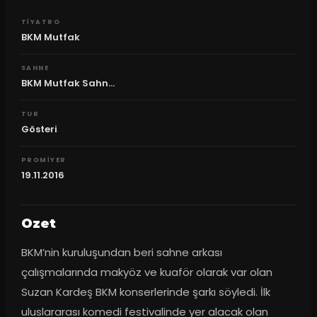
TIYATRO
BKM Mutfak
SAHNE
BKM Mutfak Sahn...
TUR
Gösteri
PROMIYER
19.11.2016
Ozet
BKM’nin kuruluşundan beri sahne arkası 
çalışmalarında makyöz ve kuaför olarak var olan 
Suzan Kardeş BKM konserlerinde şarkı söyledi. İlk 
uluslararası komedi festivalinde yer alacak olan 