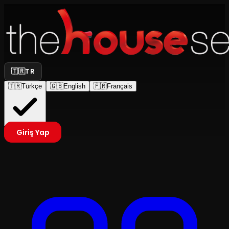
🇹🇷
TR
🇹🇷
Türkçe
🇬🇧
English
🇫🇷
Français
Giriş Yap