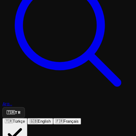
Ara...
🇹🇷
TR
🇹🇷
Türkçe
🇬🇧
English
🇫🇷
Français