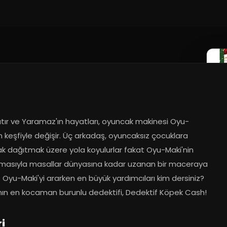
7
ıtır ve Yaramaz'ın hayatları, oyuncak makinesi Oyu-
n keşfiyle değişir. Üç arkadaş, oyuncaksız çocuklara 
k dağıtmak üzere yola koyulurlar fakat Oyu-Maki'nin 
masıyla masallar dünyasına kadar uzanan bir maceraya 
ar. Oyu-Maki'yi ararken en büyük yardımcıları kim dersiniz? 
ın en kocaman burunlu dedektifi, Dedektif Köpek Cash!
i