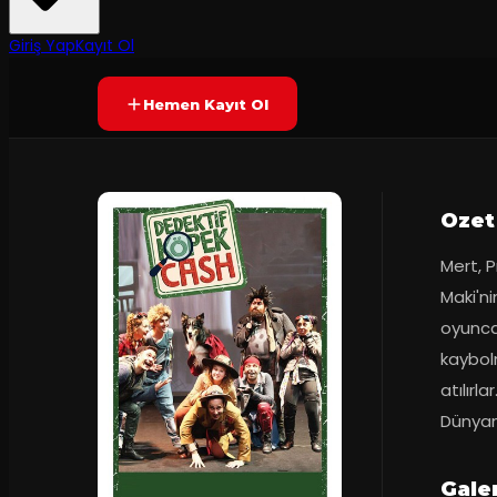
2
dakika
Prömiyer
23.04.201
Yetersiz oy
SONA ERDI
+5
Giriş Yap
Kayıt Ol
Hemen Kayıt Ol
Ozet
Mert, P
Maki'ni
oyunca
kaybol
atılırl
Dünyan
Galer