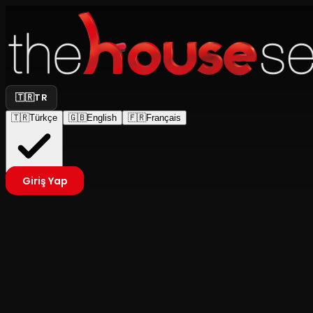
🇹🇷
TR
🇹🇷
Türkçe
🇬🇧
English
🇫🇷
Français
Giriş Yap