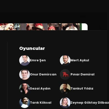
Oyuncular
Emre Şen
Mert Aykul
Onur Demircan
Pınar Demiral
Sezai Aydın
Tankut Yıldız
Tarık Köksal
Zeynep Göktay Dilba