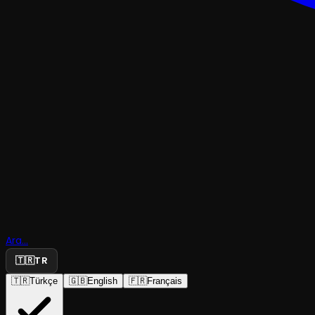
ÇOCUK & GENÇ
Dedektif 
Ara...
Cash
🇹🇷
TR
🇹🇷
Türkçe
🇬🇧
English
🇫🇷
Français
İstanbul Şehir Tiyatroları