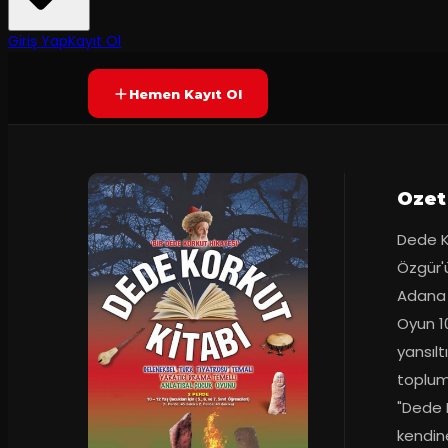
2
dakika
Prömiyer
09.1
Yetersiz oy
YAKINDA
10-14 Yaş
Giriş Yap
Kayıt Ol
Hemen Kayıt Ol
Ozet
Dede Ko
Özgür'ü
Adana 
Oyun 10
yansılt
toplumu
"Dede K
kendin