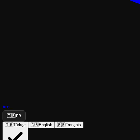
ÇOCUK & GENÇ
Dede Kork
Ara...
Kitabı
🇹🇷
TR
🇹🇷
Türkçe
🇬🇧
English
🇫🇷
Français
Adana Büyükşehir Belediyesi Şehir Tiyatroları
·
Ram