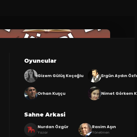
Oyuncular
Gizem Gülüş Koçoğlu
Ergün Aydın Özfı
Orhan Kuşçu
Nimet Görkem 
Sahne Arkasi
Nurdan Özgür
Rasim Aşın
Yazar
Yönetmen