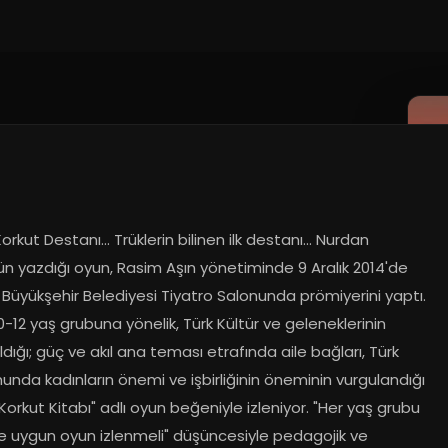
2.2014
rkut Destanı... Trüklerin bilinen ilk destanı... Nurdan 
n yazdığı oyun, Rasim Aşın yönetiminde 9 Aralık 2014'de 
Büyükşehir Belediyesi Tiyatro Salonunda prömiyerini yaptı. 
-12 yaş grubuna yönelik, Türk Kültür ve geleneklerinin 
ıldığı; güç ve akıl ana teması etrafında aile bağları, Türk 
nda kadınların önemi ve işbirliğinin öneminin vurgulandığı 
orkut Kitabı" adlı oyun beğeniyle izleniyor. "Her yaş grubu 
e uygun oyun izlenmeli" düşüncesiyle pedagojik ve 