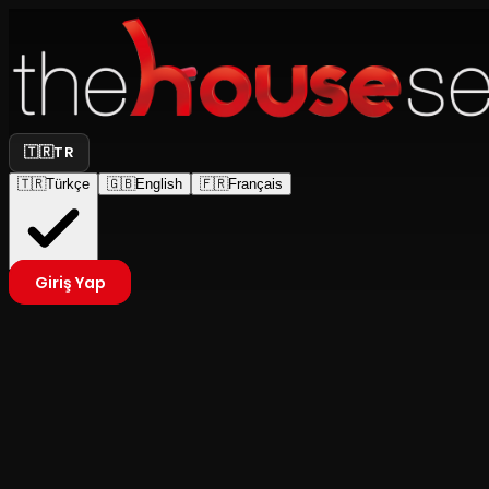
🇹🇷
TR
🇹🇷
Türkçe
🇬🇧
English
🇫🇷
Français
Giriş Yap