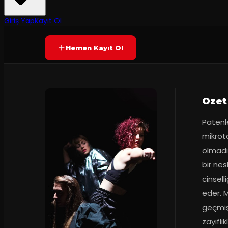
40
dakika
Yetersiz oy
YAKINDA
Giriş Yap
Kayıt Ol
Hemen Kayıt Ol
Ozet
Patenle
mikrota
olmadığ
bir nesl
cinsell
eder. 
geçmişt
zayıflı