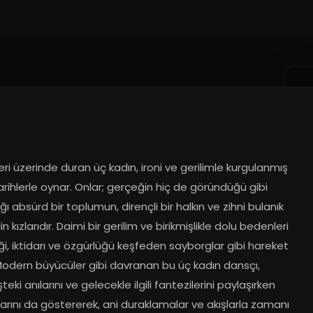
ri üzerinde duran üç kadın, ironi ve gerilimle kurgulanmış 
rihlerle oynar. Onlar; gerçeğin hiç de göründüğü gibi 
ı absürd bir toplumun, dirençli bir halkın ve zihni bulanık 
in kızlarıdır. Daimi bir gerilim ve birikmişlikle dolu bedenleri 
iği, iktidarı ve özgürlüğü keşfeden sayborglar gibi hareket 
Modern büyücüler gibi davranan bu üç kadın dansçı, 
eki anılarını ve gelecekle ilgili fantezilerini paylaşırken 
klarını da göstererek, ani duraklamalar ve akışlarla zamanı 