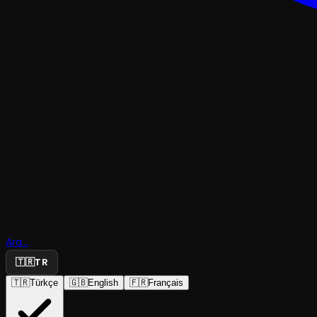
DENEYSEL & ABSÜRD
Ara...
Daughters
🇹🇷
TR
🇹🇷
Türkçe
🇬🇧
English
🇫🇷
Français
İstanbul Fringe Festival