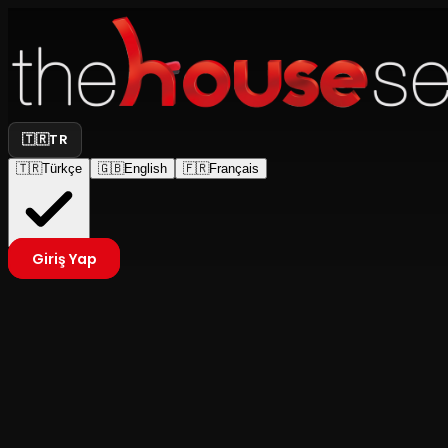
🇹🇷
TR
🇹🇷
Türkçe
🇬🇧
English
🇫🇷
Français
Giriş Yap