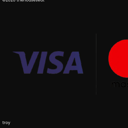
©2026 thehouseseat
troy