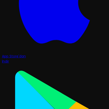
App Store'dan
İndir