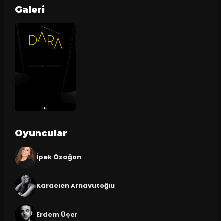
Galeri
Oyuncular
İpek Özağan
Kardelen Arnavutoğlu
Erdem Üçer