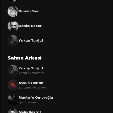
Damla Sivri
Daniel Becer
Yakup Turğut
Sahne Arkasi
Yakup Turğut
Yazar / Yönetmen
Aykun Yılmaz
Yardımcı Yönetmen
Mustafa Ömeroğlu
Işık Tasarımı
Melis Bektaş