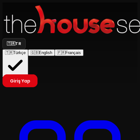
🇹🇷
TR
🇹🇷
Türkçe
🇬🇧
English
🇫🇷
Français
Giriş Yap