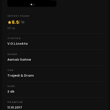
SEYIRCI PUANI
8.5
/ 10
121
oy
TIYATRO
V.O.L.Lnokta
SAHNE
Asmalı Sahne
TUR
Trajedi & Dram
SURE
2
dk
PROMIYER
11.10.2017