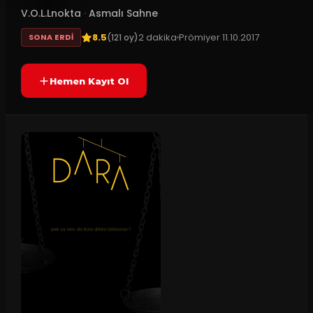
V.O.L.Lnokta
·
Asmalı Sahne
8.5
2
dakika
Prömiyer
11.10.2017
(
121
oy)
SONA ERDI
Hemen Kayıt Ol