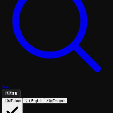
Ara...
🇹🇷
TR
🇹🇷
Türkçe
🇬🇧
English
🇫🇷
Français