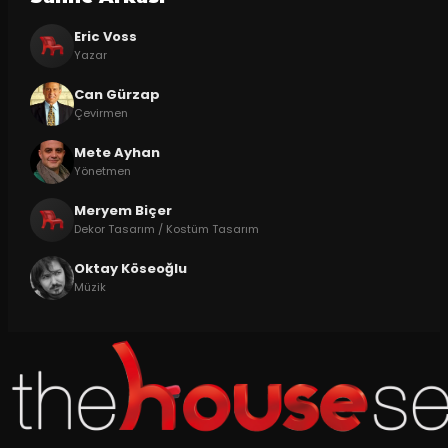
Eric Voss
Yazar
Can Gürzap
Çevirmen
Mete Ayhan
Yönetmen
Meryem Biçer
Dekor Tasarım / Kostüm Tasarım
Oktay Köseoğlu
Müzik