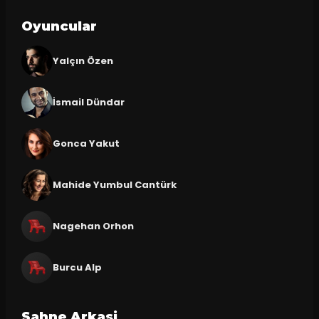
Oyuncular
Yalçın Özen
İsmail Dündar
Gonca Yakut
Mahide Yumbul Cantürk
Nagehan Orhon
Burcu Alp
Sahne Arkasi