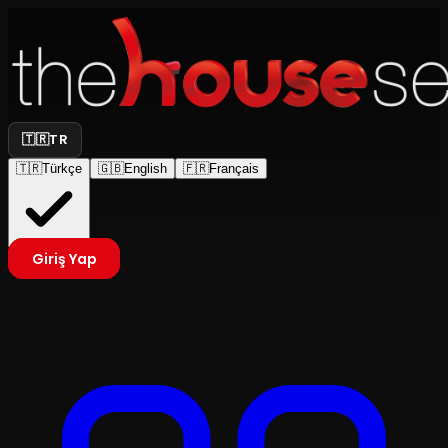
🇹🇷
TR
🇹🇷
Türkçe
🇬🇧
English
🇫🇷
Français
Giriş Yap