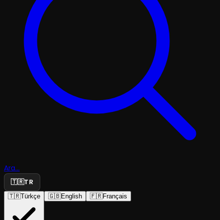
Ara...
🇹🇷
TR
🇹🇷
Türkçe
🇬🇧
English
🇫🇷
Français