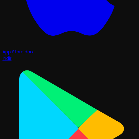
App Store'dan
İndir