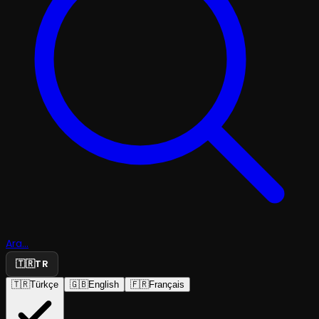
Ara...
🇹🇷
TR
🇹🇷
Türkçe
🇬🇧
English
🇫🇷
Français