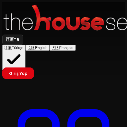
🇹🇷
TR
🇹🇷
Türkçe
🇬🇧
English
🇫🇷
Français
Giriş Yap