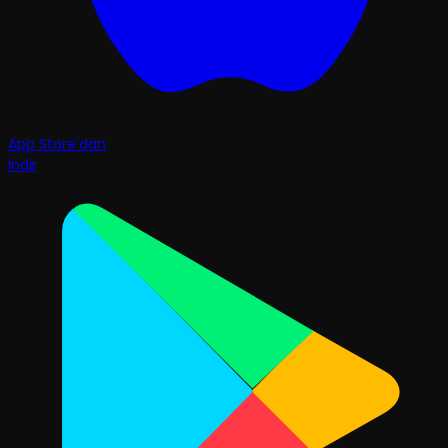
App Store'dan
İndir