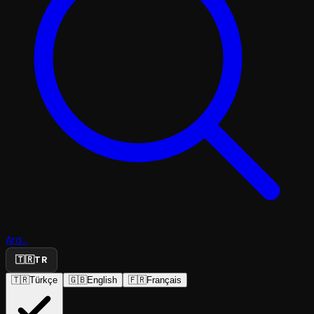
Ara...
🇹🇷
TR
🇹🇷
Türkçe
🇬🇧
English
🇫🇷
Français