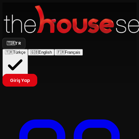
🇹🇷
TR
🇹🇷
Türkçe
🇬🇧
English
🇫🇷
Français
Giriş Yap