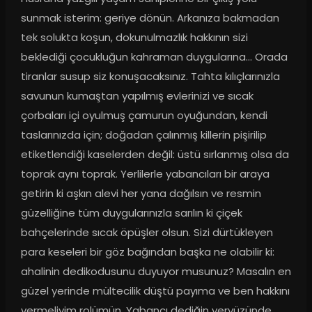
sunmak isterim: geriye dönün. Arkanıza bakmadan 
tek solukta koşun, dokunulmazlık hakkının sizi 
beklediği çocukluğun kahraman duygularına... Orada 
tiranlar susup siz konuşacaksınız. Tahta kılıçlarınızla 
savunun kumaştan yapılmış evlerinizi ve sıcak 
çorbaları içi oyulmuş çamurun oyuğundan, kendi 
taslarınızda için; doğadan çalınmış killerin pişirilip 
etiketlendiği kaselerden değil: üstü sırlanmış olsa da 
toprak aynı toprak. Yerlilerle yabancıları bir araya 
getirin ki aşkın alevi her yana dağılsın ve resmin 
güzelliğine tüm duygularınızla sarılın ki çiçek 
bahçelerinde sıcak öpüşler olsun. Sizi dürtükleyen 
para keseleri bir göz bağından başka ne olabilir ki: 
ahalinin dedikodusunu duyuyor musunuz? Masalın en 
güzel yerinde mültecilik düştü payıma ve ben hakkını 
vermeliyim rolümün. Yabancı dediğin yeryüzünde 