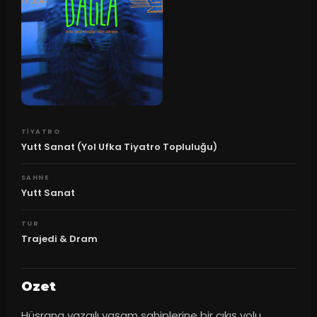
TIYATRO
Yutt Sanat (Yol Ufka Tiyatro Topluluğu)
SAHNE
Yutt Sanat
TUR
Trajedi & Dram
Ozet
Hüsrana yazgılı yaşam sahiplerine bir çıkış yolu 