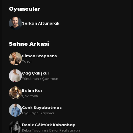
Oyuncular
Serkan Altunorak
Sahne Arkasi
Simon Stephens
Yazar
Çağ Çalışkur
Yönetmen / Çevirmen
Balım Kar
Çevirmen
Cenk Suyabatmaz
Uygulayıcı Yapımcı
Deniz Göktürk Kobanbay
Dekor Tasarım / Dekor Realizasyon