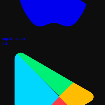
App Store'dan
İndir