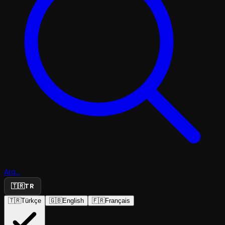
Ara...
🇹🇷
TR
🇹🇷
Türkçe
🇬🇧
English
🇫🇷
Français