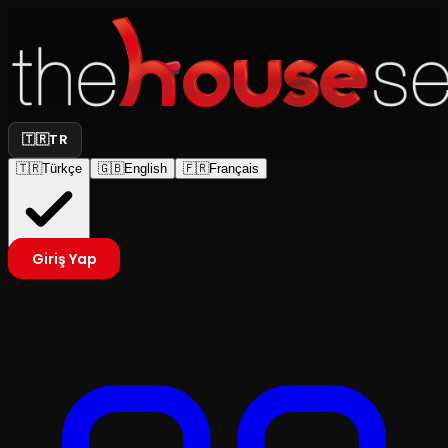
🇹🇷
TR
🇹🇷
Türkçe
🇬🇧
English
🇫🇷
Français
Giriş Yap