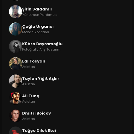
Şirin Saldamlı
Yönetmen Yardımcısı
Çağla Urgancı
Mekan Yönetimi
Kübra Bayramoğlu
Fotoğraf / Afiş Tasarım
Lal Tosyalı
Asistan
Taylan Yiğit Aşkır
Asistan
Ali Tunç
Asistan
Dmitri Boicov
Asistan
Tuğçe Dilek Etci