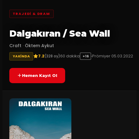
TRAJEDI & DRAM
Dalgakıran / Sea Wall
Craft
·
Öktem Aykut
7.2
60
dakika
Prömiyer
05.03.2022
(
328
oy)
YAKINDA
+16
Hemen Kayıt Ol