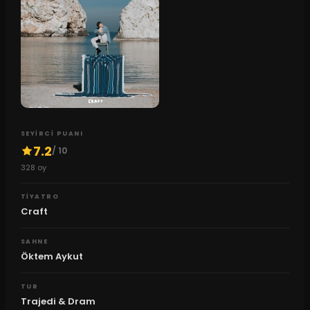
SEYIRCI PUANI
7.2
/ 10
328
oy
TIYATRO
Craft
SAHNE
Öktem Aykut
TUR
Trajedi & Dram