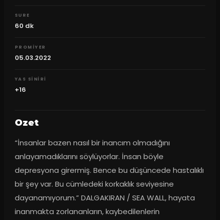
SURE
60
dk
PROMIYER
05.03.2022
YAS SINIRI
+16
Ozet
“İnsanlar bazen nasıl bir inancım olmadığını 
anlayamadıklarını söylüyorlar. İnsan böyle 
depresyona girermiş. Bence bu düşüncede hastalıklı 
bir şey var. Bu cümledeki korkaklık seviyesine 
dayanamıyorum.” DALGAKIRAN / SEA WALL, hayata 
inanmakta zorlananların, kaybedilenlerin 