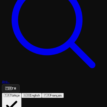
Ara...
🇹🇷
TR
🇹🇷
Türkçe
🇬🇧
English
🇫🇷
Français