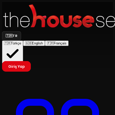
🇹🇷
TR
🇹🇷
Türkçe
🇬🇧
English
🇫🇷
Français
Giriş Yap