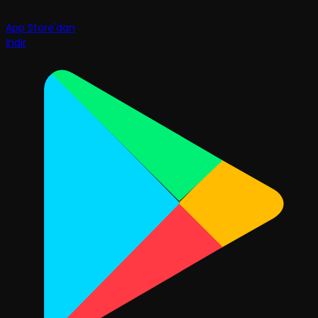
App Store'dan
İndir