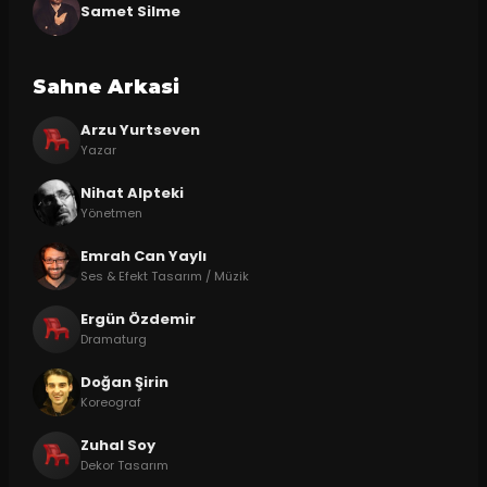
Samet Silme
Sahne Arkasi
Arzu Yurtseven
Yazar
Nihat Alpteki
Yönetmen
Emrah Can Yaylı
Ses & Efekt Tasarım / Müzik
Ergün Özdemir
Dramaturg
Doğan Şirin
Koreograf
Zuhal Soy
Dekor Tasarım