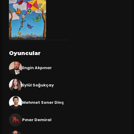
Oyuncular
Engin Akpınar
Eylül Soğukçay
Mehmet Soner Dinç
Pınar Demiral