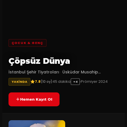
ÇOCUK & GENÇ
Çöpsüz Dünya
İstanbul Şehir Tiyatroları
·
Üsküdar Musahip...
7.8
45
dakika
Prömiyer
2024
(
10
oy)
YAKINDA
+4
Hemen Kayıt Ol