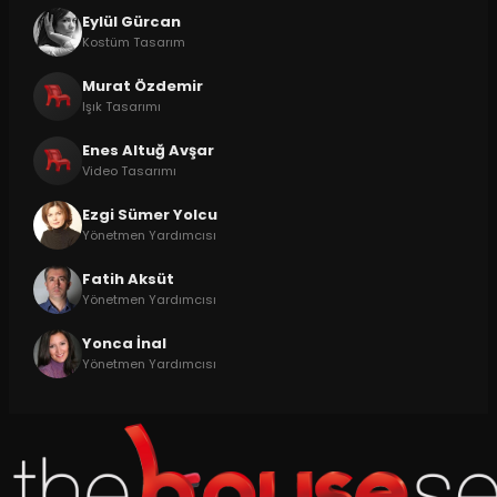
Eylül Gürcan
Kostüm Tasarım
Murat Özdemir
Işık Tasarımı
Enes Altuğ Avşar
Video Tasarımı
Ezgi Sümer Yolcu
Yönetmen Yardımcısı
Fatih Aksüt
Yönetmen Yardımcısı
Yonca İnal
Yönetmen Yardımcısı