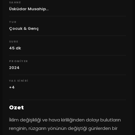
SAHNE
Üsküdar Musahip...
TUR
Çocuk & Genç
SURE
45
dk
PROMIYER
2024
YAS SINIRI
+4
Ozet
İklim değişikliği ve hava kirliliğinden dolayı bulutların 
renginin, rüzgarın yönünün değiştiği günlerden bir 