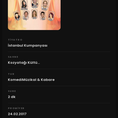
TIYATRO
İstanbul Kumpanyası
SAHNE
Kozyatağı Kültü...
TUR
KomediMüzikal & Kabare
SURE
2
dk
PROMIYER
24.02.2017