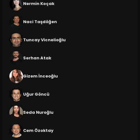
Nermin Koçak
Naci Taşdöğen
Tuncay Vicnelioğlu
Serhan Atak
Gizem İnceoğlu
Uğur Göncü
Seda Nuroğlu
Cem Özoktay