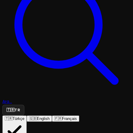
Ara...
🇹🇷
TR
🇹🇷
Türkçe
🇬🇧
English
🇫🇷
Français