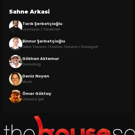
Sahne Arkasi
Tarık Şerbetçioğlu
Uyarlayan / Yönetmen
Binnur Şerbetçioğlu
Dekor Tasarım / Kostüm Tasarım / Koreograf
Gökhan Aktemur
Dramaturg
Deniz Noyan
Müzik
Ömer Göktay
Orkestra Şefi