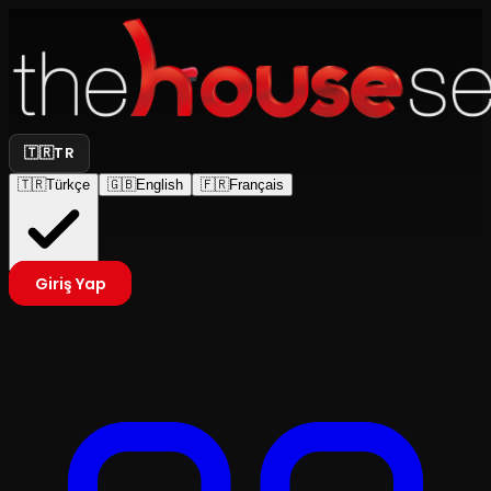
🇹🇷
TR
🇹🇷
Türkçe
🇬🇧
English
🇫🇷
Français
Giriş Yap