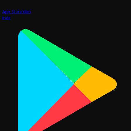
App Store'dan
İndir