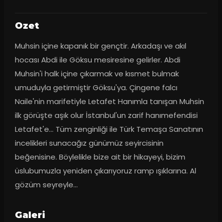
Ozet
Muhsin içine kapanık bir gençtir. Arkadaşı ve akıl 
hocası Abdi ile Göksu mesiresine gelirler. Abdi 
Muhsin'i halk içine çıkarmak ve kısmet bulmak 
umuduyla getirmiştir Göksu'ya. Çingene falcı 
Naile'nin marifetiyle Letafet Hanımla tanışan Muhsin 
ilk görüşte aşık olur İstanbul'un zarif hanımefendisi 
Letafet'e... Tüm zenginliği ile Türk Temaşa Sanatının 
incelikleri sunacağız günümüz seyircisinin 
beğenisine. Böylelikle bize ait bir hikayeyi, bizim 
üslubumuzla yeniden çıkarıyoruz ramp ışıklarına. Al 
gözüm seyreyle...
Galeri