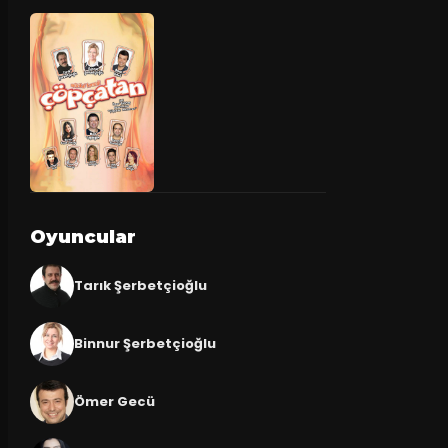
Oyuncular
Tarık Şerbetçioğlu
Binnur Şerbetçioğlu
Ömer Gecü