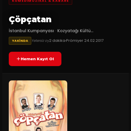
KOMEDIMÜZIKAL & KABARE
Çöpçatan
İstanbul Kumpanyası
·
Kozyatağı Kültü...
2
dakika
Prömiyer
24.02.2017
Yetersiz oy
YAKINDA
Hemen Kayıt Ol