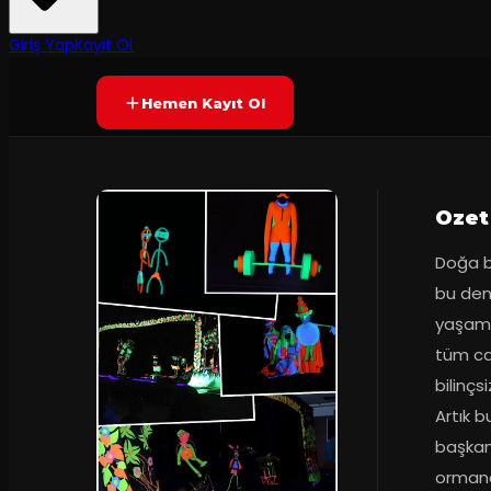
Yetersiz oy
YAKINDA
+3
Giriş Yap
Kayıt Ol
Hemen Kayıt Ol
Ozet
Doğa b
bu den
yaşama
tüm can
bilinçs
Artık 
başkanl
ormand