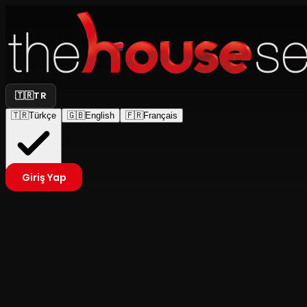
🇹🇷
TR
🇹🇷
Türkçe
🇬🇧
English
🇫🇷
Français
Giriş Yap