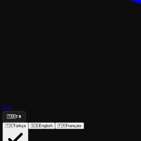
KUKLAÇOCUK & GENÇ
Çöp Çetesi
Ormanın
Ara...
Koruyucula
🇹🇷
TR
🇹🇷
Türkçe
🇬🇧
English
🇫🇷
Français
Çizgi Kukla Tiyatrosu
·
Halis Kurtça Kü...