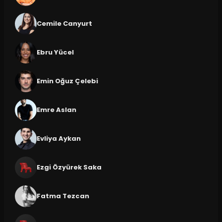
Cemile Canyurt
Ebru Yücel
Emin Oğuz Çelebi
Emre Aslan
Evliya Aykan
Ezgi Özyürek Saka
Fatma Tezcan