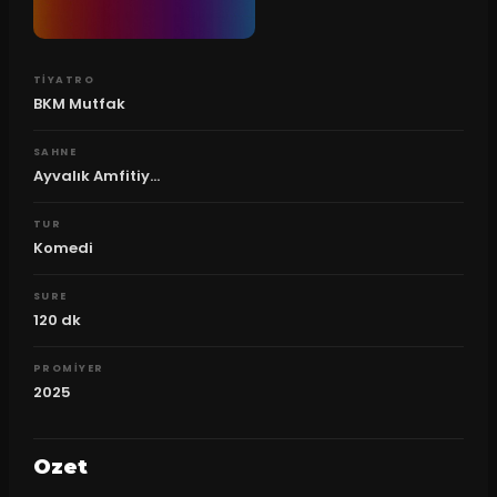
TIYATRO
BKM Mutfak
SAHNE
Ayvalık Amfitiy...
TUR
Komedi
SURE
120
dk
PROMIYER
2025
Ozet