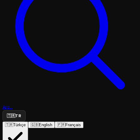
Ara...
🇹🇷
TR
🇹🇷
Türkçe
🇬🇧
English
🇫🇷
Français