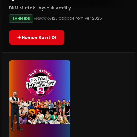
BKM Mutfak
·
Ayvalık Amfitiy...
120
dakika
Prömiyer
2025
Yetersiz oy
SAHNEDE
Hemen Kayıt Ol