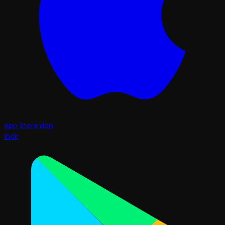
App Store'dan
İndir