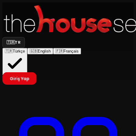
🇹🇷
TR
🇹🇷
Türkçe
🇬🇧
English
🇫🇷
Français
Giriş Yap