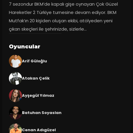
7 sezondur BKM’de kapalı gişe oynayan Çok Güzel 
Hareketler 2 Türkiye turnesine devam ediyor. BKM 
Mutfak’ın 20 kişiden oluşan ekibi, atölyeden yeni 
çıkan skeçleri ile şehrinizde, sizlerle...
Oyuncular
Arif Güloğlu
Atakan Çelik
Ayşegül Yılmaz
Batuhan Soyaslan
Cenan Adıgüzel