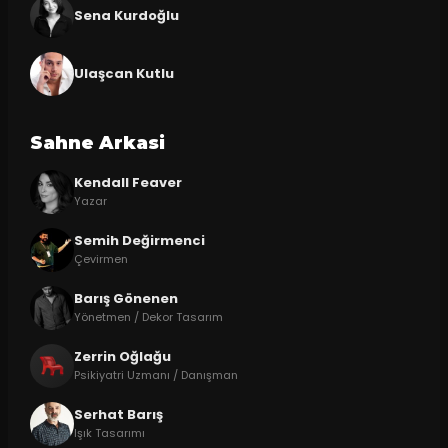
Sena Kurdoğlu
Ulaşcan Kutlu
Sahne Arkasi
Kendall Feaver
Yazar
Semih Değirmenci
Çevirmen
Barış Gönenen
Yönetmen / Dekor Tasarım
Zerrin Oğlağu
Psikiyatri Uzmanı / Danışman
Serhat Barış
Işık Tasarımı