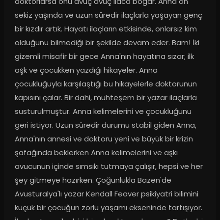
doktorlarsa onu avuç avuç ilaca boğar. Anna on 
sekiz yaşında ve uzun süredir ilaçlarla yaşayan genç 
bir kızdır artık. Hayatı ilaçların etkisinde, onlarsız kim 
olduğunu bilmediği bir şekilde devam eder. Bam! İki 
gizemli misafir bir gece Anna'nın hayatına sızar; ilk 
aşk ve çocukken yazdığı hikayeler. Anna 
çocukluğuyla karşılaştığı bu hikayelerle doktorunun 
kapısını çalar. Bir dahi, muhteşem bir yazar ilaçlarla 
susturulmuştur. Anna kelimelerini ve çocukluğunu 
geri istiyor. Uzun süredir durumu stabil giden Anna, 
Anna'nın annesi ve doktoru yeni ve büyük bir krizin 
şafağında beklerken Anna kelimelerini ve aşkı 
avucunun içinde sımsıkı tutmaya çalışır, hepsi ve her 
şey gitmeye hazırken. Çoğunlukla Bazen'de 
Avusturalya'lı yazar Kendall Feaver psikiyatri bilimini 
küçük bir çocuğun zorlu yaşamı ekseninde tartışıyor. 