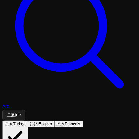
Ara...
🇹🇷
TR
🇹🇷
Türkçe
🇬🇧
English
🇫🇷
Français