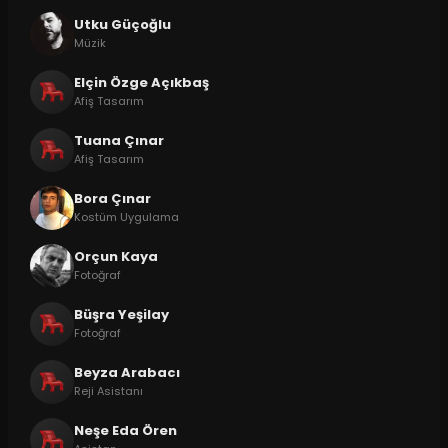
Utku Güçoğlu
Müzik
Elçin Özge Açıkbaş
Afiş Tasarım
Tuana Çınar
Afiş Tasarım
Bora Çınar
Kostüm Uygulama
Orçun Kaya
Fotoğraf
Büşra Yeşilay
Fotoğraf
Beyza Arabacı
Reji Asistanı
Neşe Eda Ören