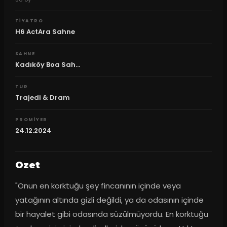
TIYATRO
H6 ActAra Sahne
SAHNE
Kadıköy Boa Sah...
TUR
Trajedi & Dram
PROMIYER
24.12.2024
Ozet
"Onun en korktuğu şey fincanının içinde veya 
yatağının altında gizli değildi, ya da odasının içinde 
bir hayalet gibi odasında süzülmüyordu. En korktuğu 