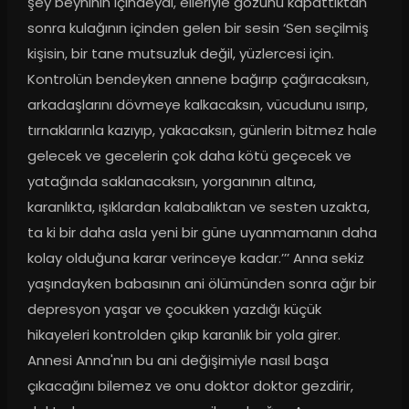
şey beyninin içindeydi, elleriyle gözünü kapattıktan 
sonra kulağının içinden gelen bir sesin ‘Sen seçilmiş 
kişisin, bir tane mutsuzluk değil, yüzlercesi için. 
Kontrolün bendeyken annene bağırıp çağıracaksın, 
arkadaşlarını dövmeye kalkacaksın, vücudunu ısırıp, 
tırnaklarınla kazıyıp, yakacaksın, günlerin bitmez hale 
gelecek ve gecelerin çok daha kötü geçecek ve 
yatağında saklanacaksın, yorganının altına, 
karanlıkta, ışıklardan kalabalıktan ve sesten uzakta, 
ta ki bir daha asla yeni bir güne uyanmamanın daha 
kolay olduğuna karar verinceye kadar.’’’ Anna sekiz 
yaşındayken babasının ani ölümünden sonra ağır bir 
depresyon yaşar ve çocukken yazdığı küçük 
hikayeleri kontrolden çıkıp karanlık bir yola girer. 
Annesi Anna'nın bu ani değişimiyle nasıl başa 
çıkacağını bilemez ve onu doktor doktor gezdirir, 