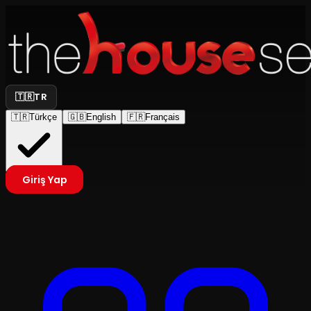
🇹🇷
TR
🇹🇷
Türkçe
🇬🇧
English
🇫🇷
Français
Giriş Yap