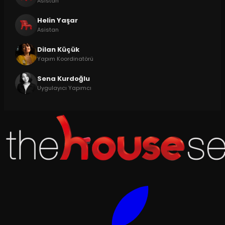
Asistan
Helin Yaşar
Asistan
Dilan Küçük
Yapım Koordinatörü
Sena Kurdoğlu
Uygulayıcı Yapımcı