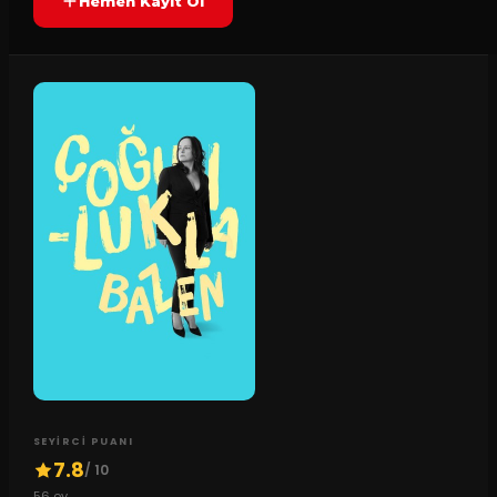
Hemen Kayıt Ol
SEYIRCI PUANI
7.8
/ 10
56
oy