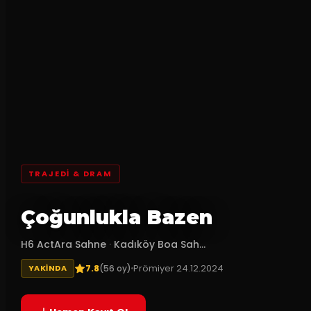
TRAJEDI & DRAM
Çoğunlukla Bazen
H6 ActAra Sahne
·
Kadıköy Boa Sah...
7.8
Prömiyer
24.12.2024
(
56
oy)
YAKINDA