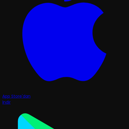
App Store'dan
İndir