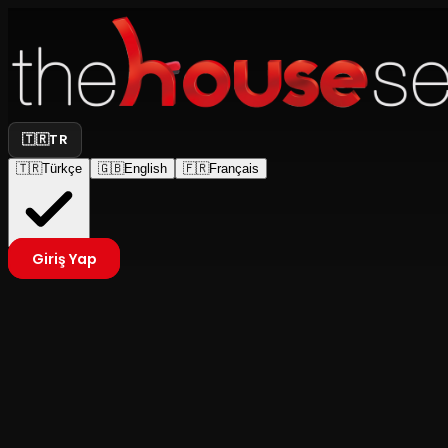
🇹🇷
TR
🇹🇷
Türkçe
🇬🇧
English
🇫🇷
Français
Giriş Yap