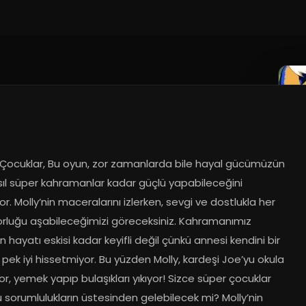
4
i Çocuklar, Bu oyun, zor zamanlarda bile hayal gücümüzün 
sıl süper kahramanlar kadar güçlü yapabileceğini 
or. Molly’nin maceralarını izlerken, sevgi ve dostlukla her 
zorluğu aşabileceğimizi göreceksiniz. Kahramanımız 
in hayatı eskisi kadar keyifli değil çünkü annesi kendini bir 
 pek iyi hissetmiyor. Bu yüzden Molly, kardeşi Joe’yu okula 
yor, yemek yapıp bulaşıkları yıkıyor! Sizce süper çocuklar 
sorumlulukların üstesinden gelebilecek mi? Molly’nin 