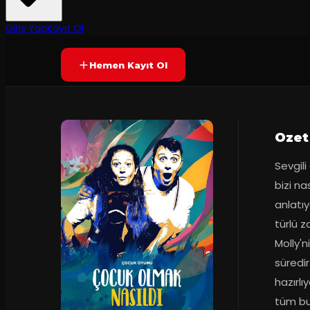
50
dakika
Prömiyer
10.11.202
Yetersiz oy
YAKINDA
+10
Giriş Yap
Kayıt Ol
Hemen Kayıt Ol
Ozet
Sevgil
bizi na
anlatıy
türlü 
Molly'n
süredir
hazırlı
tüm bu 