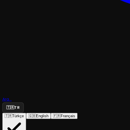
ÇOCUK & GENÇ
Çocuk Ol
Ara...
Nasıldı
🇹🇷
TR
🇹🇷
Türkçe
🇬🇧
English
🇫🇷
Français
Trabzon Devlet Tiyatrosu
·
Trabzon Devlet ...