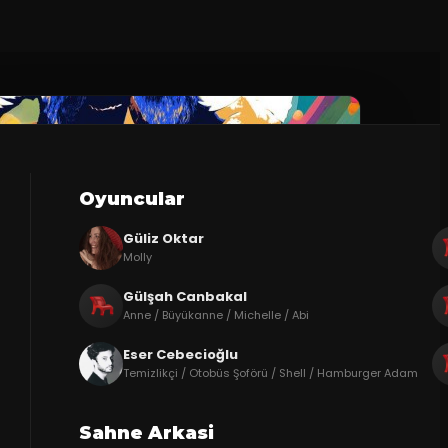
Oyuncular
Güliz Oktar
Molly
Gülşah Canbakal
Anne / Büyükanne / Michelle / Abi
Eser Cebecioğlu
Temizlikçi / Otobüs Şoförü / Shell / Hamburger Adam
Sahne Arkasi