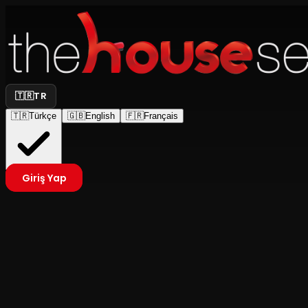
🇹🇷
TR
🇹🇷
Türkçe
🇬🇧
English
🇫🇷
Français
Giriş Yap