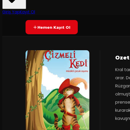
50
dakika
Prömiyer
01.10.2019
Yetersiz oy
YAKINDA
+5
Giriş Yap
Kayıt Ol
Hemen Kayıt Ol
Ozet
Kral ta
arar. 
Rüzgar,
olmuştu
prenses
kurarak
kavuşm