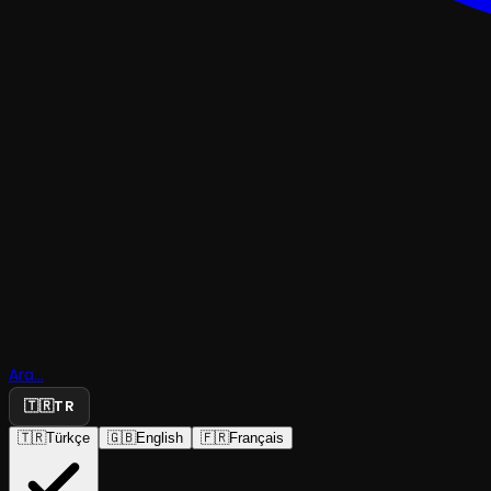
ÇOCUK & GENÇ
Ara...
Çizmeli Ke
🇹🇷
TR
🇹🇷
Türkçe
🇬🇧
English
🇫🇷
Français
Erzurum Devlet Tiyatrosu
·
Erzurum Devlet ...