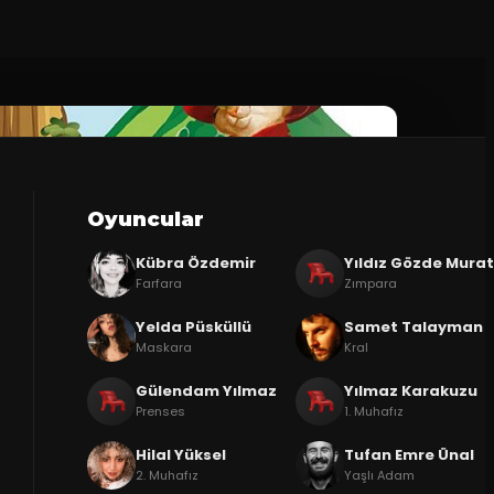
Oyuncular
Kübra Özdemir
Yıldız Gözde Mura
Farfara
Zımpara
Yelda Püsküllü
Samet Talayman
Maskara
Kral
Gülendam Yılmaz
Yılmaz Karakuzu
Prenses
1. Muhafız
Hilal Yüksel
Tufan Emre Ünal
2. Muhafız
Yaşlı Adam