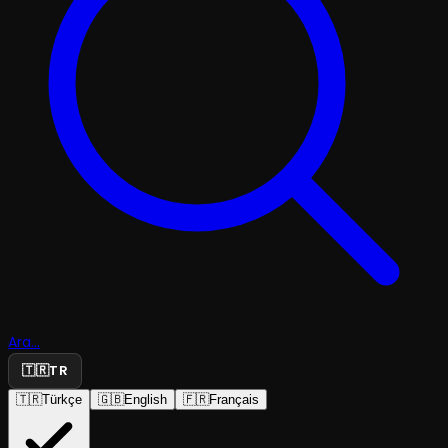
Ara...
🇹🇷
TR
🇹🇷
Türkçe
🇬🇧
English
🇫🇷
Français