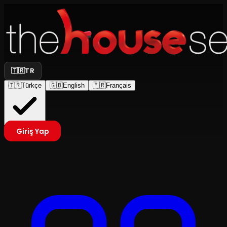
🇹🇷
TR
🇹🇷
Türkçe
🇬🇧
English
🇫🇷
Français
Giriş Yap