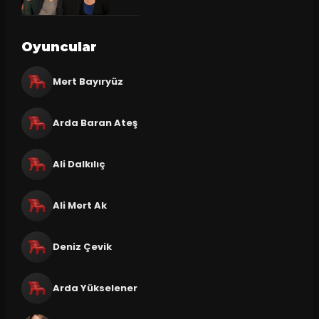
Oyuncular
Mert Bayıryüz
Arda Baran Ateş
Ali Dalkılıç
Ali Mert Ak
Deniz Çevik
Arda Yükselener