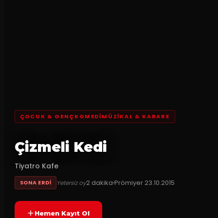
ÇOCUK & GENÇKOMEDIMÜZIKAL & KABARE
Çizmeli Kedi
Tiyatro Kafe
2
dakika
Prömiyer
23.10.2015
Yetersiz oy
SONA ERDI
Hemen Kayıt Ol