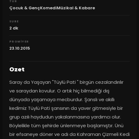
TUR
Çocuk & GençKomediMüzikal & Kabare
SURE
2
dk
PROMIYER
23.10.2015
Ozet
Saray da Yaşayan "Tüylü Pati " birgün cezalandırılır 
ve saraydan kovulur. O artık hiç bilmediği dış 
dünyada yaşamaya mecburdur. Şanslı ve akıllı 
kedimiz Tüylü Pati şansının da yaver gitmesiyle bir 
grup azılı haydudun yakalanmasına yardımcı olur. 
Böylelikle tüm şehirde ünlenmeye başlamıştır. Ünü 
bir efsaneye döner ve adı da Kahraman Çizmeli Kedi 