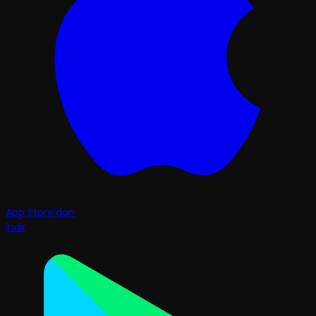
App Store'dan
İndir