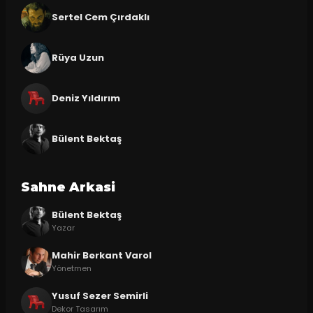
Sertel Cem Çırdaklı
Rüya Uzun
Deniz Yıldırım
Bülent Bektaş
Sahne Arkasi
Bülent Bektaş
Yazar
Mahir Berkant Varol
Yönetmen
Yusuf Sezer Semirli
Dekor Tasarım