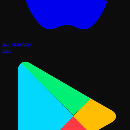
App Store'dan
İndir