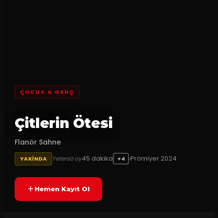
ÇOCUK & GENÇ
Çitlerin Ötesi
Flanör Sahne
45
dakika
Prömiyer
2024
Yetersiz oy
YAKINDA
+4
Hemen Kayıt Ol