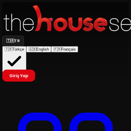
🇹🇷
TR
🇹🇷
Türkçe
🇬🇧
English
🇫🇷
Français
Giriş Yap