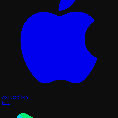
App Store'dan
İndir