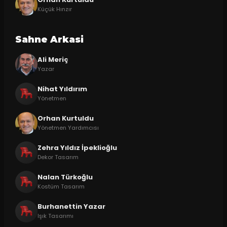
Küçük Hınzır
Sahne Arkasi
Ali Meriç
Yazar
Nihat Yıldırım
Yönetmen
Orhan Kurtuldu
Yönetmen Yardımcısı
Zehra Yıldız İpeklioğlu
Dekor Tasarım
Nalan Türkoğlu
Kostüm Tasarım
Burhanettin Yazar
Işık Tasarımı