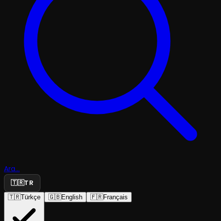
Ara...
🇹🇷
TR
🇹🇷
Türkçe
🇬🇧
English
🇫🇷
Français