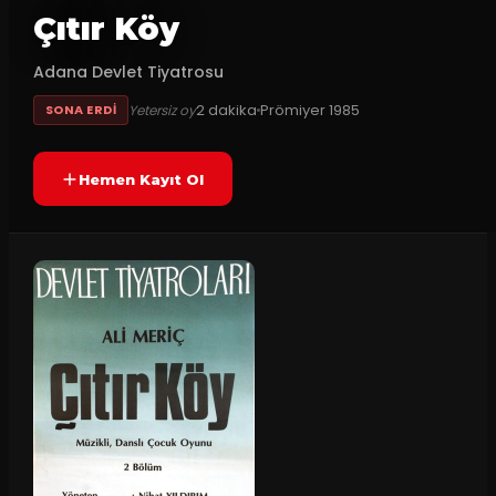
Çıtır Köy
Adana Devlet Tiyatrosu
2
dakika
Prömiyer
1985
Yetersiz oy
SONA ERDI
Hemen Kayıt Ol