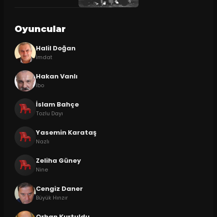
Oyuncular
Halil Doğan
İmdat
Hakan Vanlı
İbo
İslam Bahçe
Tozlu Dayı
Yasemin Karataş
Nazlı
Zeliha Güney
Nine
Cengiz Daner
Büyük Hınzır
Orhan Kurtuldu