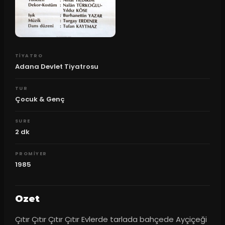
TIYATRO
Adana Devlet Tiyatrosu
TUR
Çocuk & Genç
SURE
2
dk
PROMIYER
1985
Ozet
Çıtır Çıtır Çıtır Çıtır Evlerde tarlada bahçede Ayçiçeği 