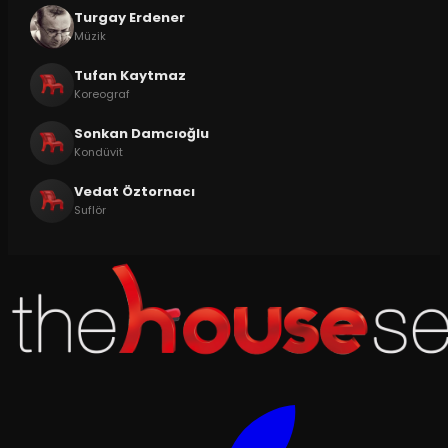
Turgay Erdener
Müzik
Tufan Kaytmaz
Koreograf
Sonkan Damcıoğlu
Kondüvit
Vedat Öztornacı
Suflör