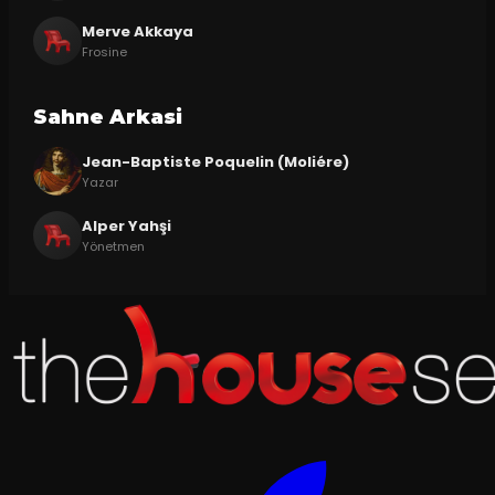
Merve Akkaya
Frosine
Sahne Arkasi
Jean-Baptiste Poquelin (Moliére)
Yazar
Alper Yahşi
Yönetmen