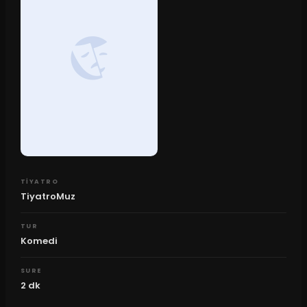
TIYATRO
TiyatroMuz
TUR
Komedi
SURE
2
dk