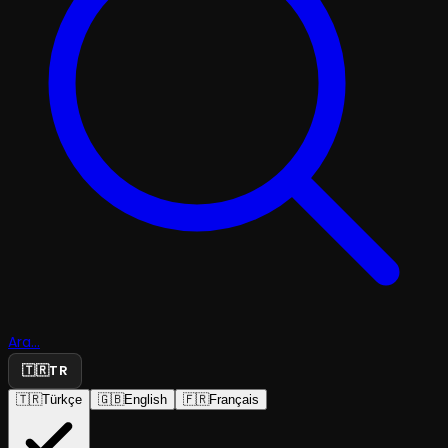
Ara...
🇹🇷
TR
🇹🇷
Türkçe
🇬🇧
English
🇫🇷
Français