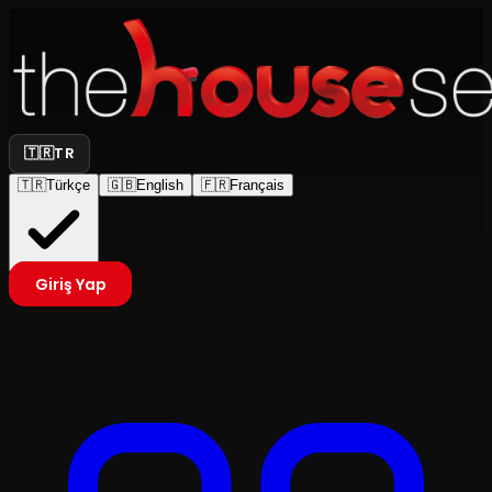
🇹🇷
TR
🇹🇷
Türkçe
🇬🇧
English
🇫🇷
Français
Giriş Yap