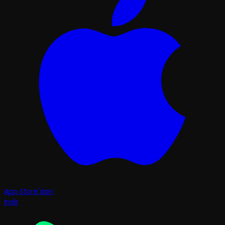
App Store'dan
İndir