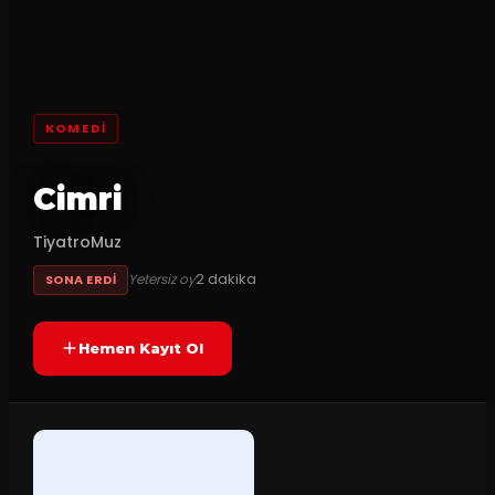
KOMEDI
Cimri
TiyatroMuz
2
dakika
Yetersiz oy
SONA ERDI
Hemen Kayıt Ol