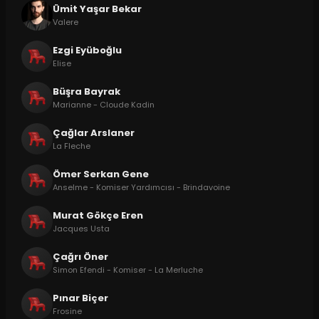
Ümit Yaşar Bekar
Valere
Ezgi Eyüboğlu
Elise
Büşra Bayrak
Marianne - Cloude Kadin
Çağlar Arslaner
La Fleche
Ömer Serkan Gene
Anselme - Komiser Yardımcısı - Brindavoine
Murat Gökçe Eren
Jacques Usta
Çağrı Öner
Simon Efendi - Komiser - La Merluche
Pınar Biçer
Frosine