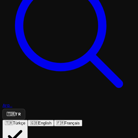
Ara...
🇹🇷
TR
🇹🇷
Türkçe
🇬🇧
English
🇫🇷
Français