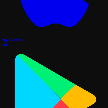
App Store'dan
İndir