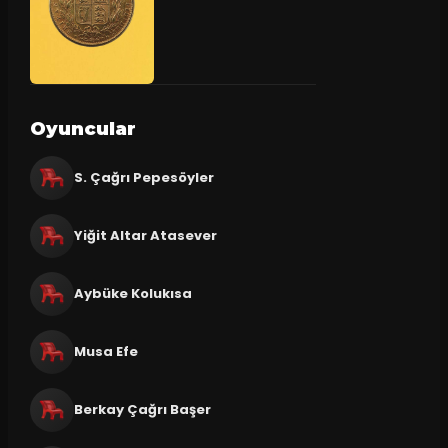
Oyuncular
S. Çağrı Pepesöyler
Yiğit Altar Atasever
Aybüke Kolukısa
Musa Efe
Berkay Çağrı Başer