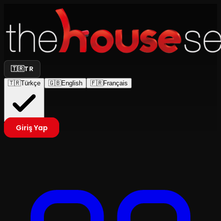
🇹🇷
TR
🇹🇷
Türkçe
🇬🇧
English
🇫🇷
Français
Giriş Yap