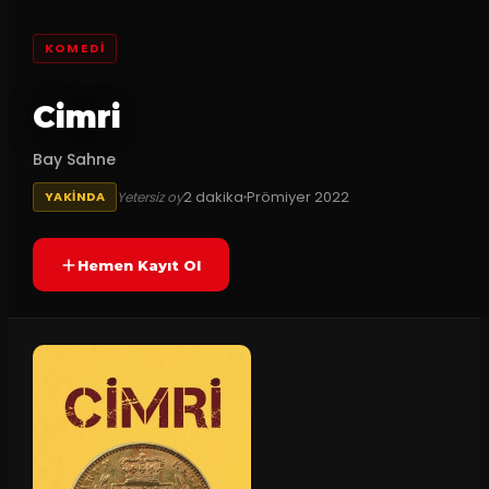
KOMEDI
Cimri
Bay Sahne
2
dakika
Prömiyer
2022
Yetersiz oy
YAKINDA
Hemen Kayıt Ol