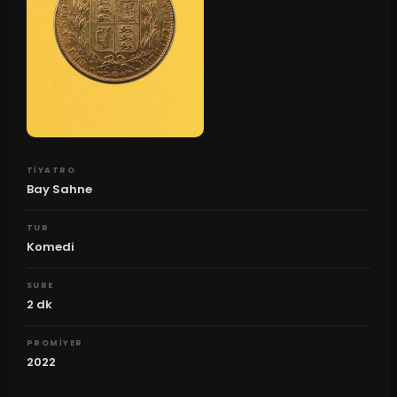
TIYATRO
Bay Sahne
TUR
Komedi
SURE
2
dk
PROMIYER
2022