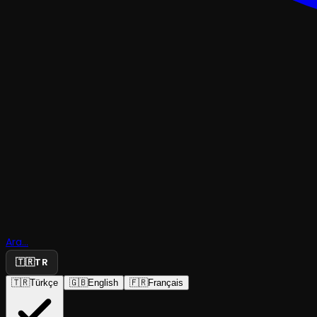
TRAJEDI & DRAM
Ara...
Çılgın Dün
🇹🇷
TR
🇹🇷
Türkçe
🇬🇧
English
🇫🇷
Français
Kulis Sanat Tiyatrosu
·
Kulis Sanat Tiy...