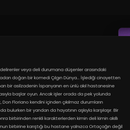
, delirenler veya deli durumana düşenler arasındaki 
adan doğan bir komedi Çılgın Dünya… İşlediği cinayetten 
n bir asilzadenin İspanyanın en ünlü akıl hastanesine 
sıyla başlar oyun. Ancak işler orada da pek yolunda 
 Don Floriano kendini içinden çıkılmaz durumların 
da bulurken bir yandan da hayatının aşkıyla karşılaşır. Bir 
nra birbirinden renkli karakterlerden kimin deli kimin akıllı 
un birbirine karıştığı bu hastane yalnızca Ortaçağın değil 