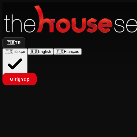
🇹🇷
TR
🇹🇷
Türkçe
🇬🇧
English
🇫🇷
Français
Giriş Yap