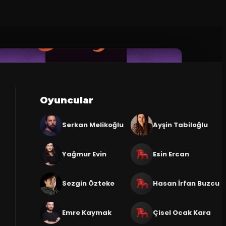
Oyuncular
Serkan Melikoğlu
Ayşin Tabiloğlu
Yağmur Evin
Esin Ercan
Sezgin Özteke
Hasan İrfan Buzcu
Emre Kaymak
Çisel Ocak Kara