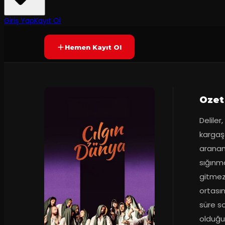
2
dakika
Prömiyer
2023
Yetersiz oy
YAKINDA
+15
Giriş Yap
Kayıt Ol
Hemen Kayıt Ol
Ozet
Deliler
kargaş
aranana
sığınma
gitmez,
ortasın
süre so
olduğun